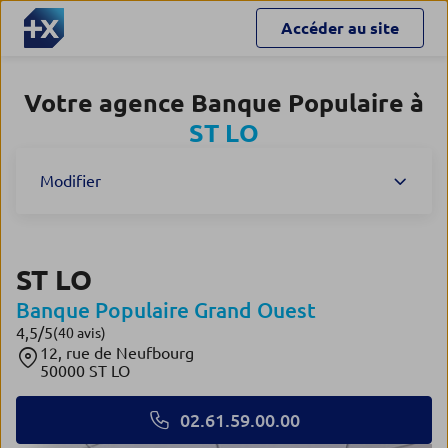
Accéder au site
Votre agence Banque Populaire à
ST LO
Modifier
ST LO
Banque Populaire Grand Ouest
4,5
/5
Note de 4.5 sur 5
(40 avis)
12, rue de Neufbourg
50000 ST LO
02.61.59.00.00