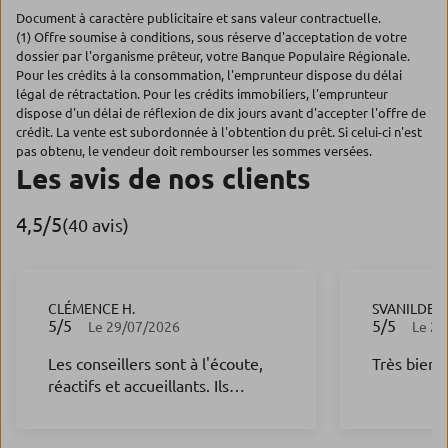
Document à caractère publicitaire et sans valeur contractuelle.
(1) Offre soumise à conditions, sous réserve d'acceptation de votre
dossier par l'organisme prêteur, votre Banque Populaire Régionale.
Pour les crédits à la consommation, l'emprunteur dispose du délai
légal de rétractation. Pour les crédits immobiliers, l'emprunteur
dispose d'un délai de réflexion de dix jours avant d'accepter l'offre de
crédit. La vente est subordonnée à l'obtention du prêt. Si celui-ci n'est
pas obtenu, le vendeur doit rembourser les sommes versées.
Les avis de nos clients
4,5
/5
Note de 4.5 sur 5
(40 avis)
CLÉMENCE H.
SVANILDE D
5
/5
5
/5
Note de 5 sur 5
Note de 5 s
Le 29/07/2026
Le 25
Les conseillers sont à l'écoute,
Très bien r
réactifs et accueillants. Ils
prennent le temps de répondre à
toutes les questions avec