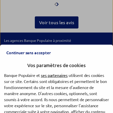
professionnalisme et
bienveillance. Le suivi est de
qualité et les démarches sont
traitées rapidement. Une agence
Voir tous les avis
que je recommande pour son
sérieux et la qualité de son
accompagnement.
Les agences Banque Populaire à proximité
Continuer sans accepter
ST LO AGRI MANCHE
AGENCE ENTREPRISES MANCHE
Vos paramètres de cookies
SAINT LO MANCHE BANQUE PRIVEE
AGENCE ENTREPRISES MANCHE
Banque Populaire et
ses partenaires
utilisent des cookies
CARENTAN MARAIS
sur ce site. Certains sont obligatoires et permettent le bon
CARENTAN
fonctionnement du site et la mesure d'audience de
COUTANCES
manière anonyme. D'autres cookies, optionnels, sont
COUTANCES
soumis à votre accord. Ils nous permettent de personnaliser
votre expérience sur le site, personnaliser l'assistance
commerciale suite à votre navigation, afficher du contenu