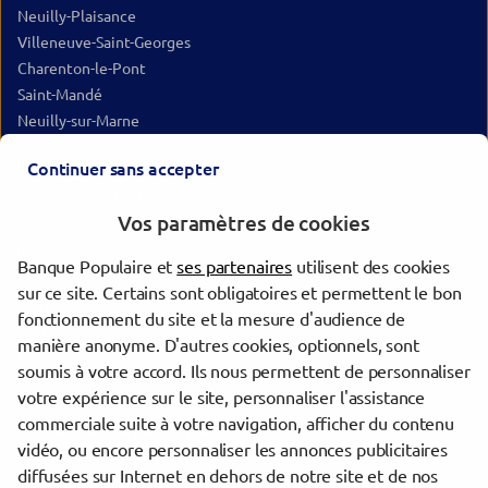
Neuilly-Plaisance
Villeneuve-Saint-Georges
Charenton-le-Pont
Saint-Mandé
Neuilly-sur-Marne
Vitry-sur-Seine
Continuer sans accepter
Montreuil
Pontault-Combault
Vos paramètres de cookies
Rosny-sous-Bois
Ivry-sur-Seine
Banque Populaire et
ses partenaires
utilisent des cookies
Champs-sur-Marne
sur ce site. Certains sont obligatoires et permettent le bon
Yerres
fonctionnement du site et la mesure d'audience de
Thiais
manière anonyme. D'autres cookies, optionnels, sont
Bagnolet
soumis à votre accord. Ils nous permettent de personnaliser
votre expérience sur le site, personnaliser l'assistance
commerciale suite à votre navigation, afficher du contenu
Trouver une agence Banque Populaire
vidéo, ou encore personnaliser les annonces publicitaires
Val-de-Marne
diffusées sur Internet en dehors de notre site et de nos
Saint-Maur-des-Fossés