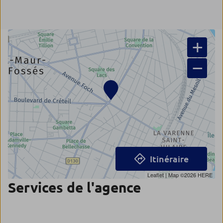
+
−
Itinéraire
Leaflet
| Map ©2026
HERE
Services de l'agence