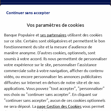
Les agences Banque Populaire dans les villes à proximité
Continuer sans accepter
Saint-Nazaire
Vos paramètres de cookies
Couëron
Saint-Herblain
Banque Populaire et
ses partenaires
utilisent des cookies
Orvault
sur ce site. Certains sont obligatoires et permettent le bon
Bouguenais
fonctionnement du site et la mesure d'audience de
La Chapelle-sur-Erdre
manière anonyme. D'autres cookies, optionnels, sont
Nantes
soumis à votre accord. Ils nous permettent de personnaliser
votre expérience sur le site, personnaliser l'assistance
commerciale suite à votre navigation, afficher du contenu
Trouver une agence Banque Populaire
vidéo, ou encore personnaliser les annonces publicitaires
Loire-Atlantique
diffusées sur Internet en dehors de notre site et de nos
Saint-Nazaire
applications. Vous pouvez "tout accepter", "personnaliser"
ST NAZAIRE CENTRE CM
vos choix ou "continuer sans accepter". En cliquant sur
"continuer sans accepter", aucun de ces cookies optionnels
Powered by
evermaps ©
ne sera déposé. La
page Gestion des Cookies
vous permet