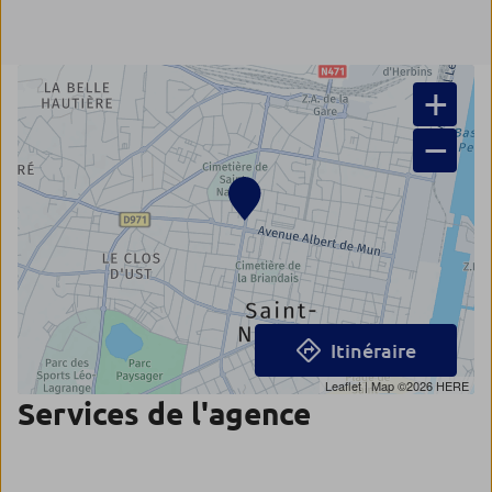
+
−
Itinéraire
Leaflet
| Map ©2026
HERE
Services de l'agence