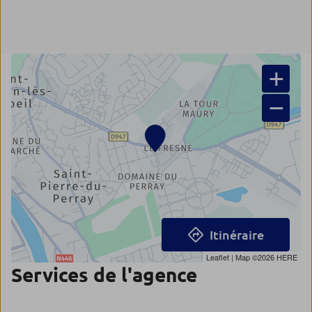
+
−
Itinéraire
Leaflet
| Map ©2026
HERE
Services de l'agence