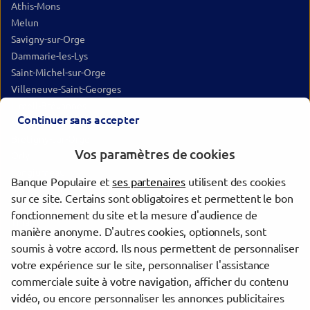
Athis-Mons
Melun
Savigny-sur-Orge
Dammarie-les-Lys
Saint-Michel-sur-Orge
Villeneuve-Saint-Georges
Limeil-Brévannes
Continuer sans accepter
Villeneuve-le-Roi
Brétigny-sur-Orge
Vos paramètres de cookies
Orly
Longjumeau
Banque Populaire et
ses partenaires
utilisent des cookies
Sucy-en-Brie
sur ce site. Certains sont obligatoires et permettent le bon
Choisy-le-Roi
fonctionnement du site et la mesure d'audience de
Thiais
manière anonyme. D'autres cookies, optionnels, sont
Créteil
soumis à votre accord. Ils nous permettent de personnaliser
votre expérience sur le site, personnaliser l'assistance
commerciale suite à votre navigation, afficher du contenu
Trouver une agence Banque Populaire
vidéo, ou encore personnaliser les annonces publicitaires
Essonne