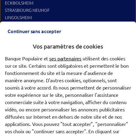
ECKBOLSHEIM
STRASBOURG NEUHOF
LINGOLSHEIM
ILLKIRCH GRAFFENSTADEN
Continuer sans accepter
Les agences Banque Populaire dans les villes à proximité
Vos paramètres de cookies
Schiltigheim
Banque Populaire et
ses partenaires
utilisent des cookies
Strasbourg
sur ce site. Certains sont obligatoires et permettent le bon
Lingolsheim
fonctionnement du site et la mesure d'audience de
Illkirch-Graffenstaden
manière anonyme. D'autres cookies, optionnels, sont
Haguenau
soumis à votre accord. Ils nous permettent de personnaliser
votre expérience sur le site, personnaliser l'assistance
commerciale suite à votre navigation, afficher du contenu
Trouver une agence Banque Populaire
vidéo, ou encore personnaliser les annonces publicitaires
Bas-Rhin
diffusées sur Internet en dehors de notre site et de nos
Strasbourg
applications. Vous pouvez "tout accepter", "personnaliser"
STRASBOURG EUROPE
vos choix ou "continuer sans accepter". En cliquant sur