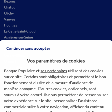
Bezons
Chatou
Clichy
Vanves
Houilles
La Celle-Saint-Cloud
Asnières-sur-Seine
Meudon
Continuer sans accepter
Malakoff
Gennevilliers
Vos paramètres de cookies
Clamart
Sartrouville
Banque Populaire et
ses partenaires
utilisent des cookies
Châtillon
sur ce site. Certains sont obligatoires et permettent le bon
Montrouge
fonctionnement du site et la mesure d'audience de
Paris
manière anonyme. D'autres cookies, optionnels, sont
Saint-Ouen-sur-Seine
soumis à votre accord. Ils nous permettent de personnaliser
votre expérience sur le site, personnaliser l'assistance
commerciale suite à votre navigation, afficher du contenu
Trouver une agence Banque Populaire