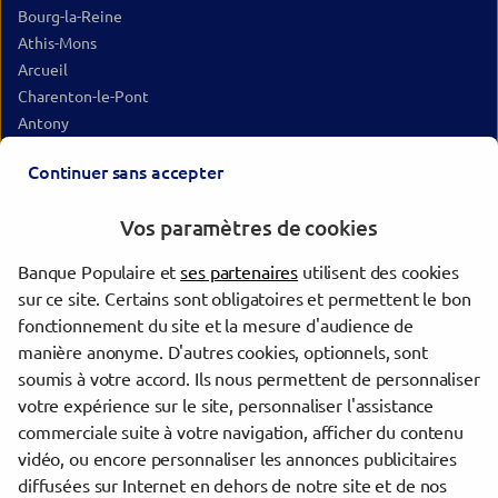
Bourg-la-Reine
Athis-Mons
Arcueil
Charenton-le-Pont
Antony
Bagneux
Continuer sans accepter
Sceaux
Vigneux-sur-Seine
Vos paramètres de cookies
Limeil-Brévannes
Montrouge
Banque Populaire et
ses partenaires
utilisent des cookies
Fontenay-aux-Roses
sur ce site. Certains sont obligatoires et permettent le bon
Joinville-le-Pont
fonctionnement du site et la mesure d'audience de
Saint-Maur-des-Fossés
manière anonyme. D'autres cookies, optionnels, sont
Châtillon
soumis à votre accord. Ils nous permettent de personnaliser
votre expérience sur le site, personnaliser l'assistance
commerciale suite à votre navigation, afficher du contenu
Trouver une agence Banque Populaire
vidéo, ou encore personnaliser les annonces publicitaires
Val-de-Marne
diffusées sur Internet en dehors de notre site et de nos
Thiais