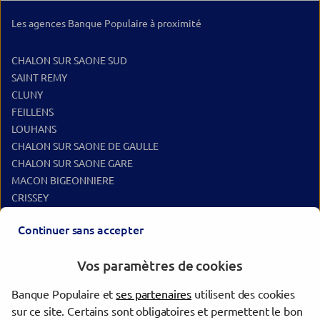
Les agences Banque Populaire à proximité
CHALON SUR SAONE SUD
SAINT REMY
CLUNY
FEILLENS
LOUHANS
CHALON SUR SAONE DE GAULLE
CHALON SUR SAONE GARE
MACON BIGEONNIERE
CRISSEY
CHARNAY LES MACON
Continuer sans accepter
MONTREVEL EN BRESSE
Vos paramètres de cookies
Les agences Banque Populaire dans les villes à proximité
Banque Populaire et
ses partenaires
utilisent des cookies
Chalon-sur-Saône
sur ce site. Certains sont obligatoires et permettent le bon
Mâcon