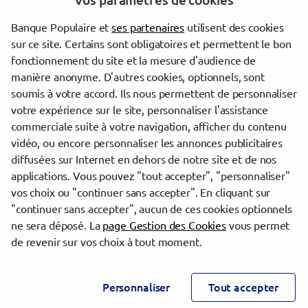
Vos paramètres de cookies
AMBOISE
Banque Populaire et
ses partenaires
utilisent des cookies
Les agences Banque Populaire dans les villes à proximité
sur ce site. Certains sont obligatoires et permettent le bon
fonctionnement du site et la mesure d'audience de
Tours
manière anonyme. D'autres cookies, optionnels, sont
Joué-lès-Tours
soumis à votre accord. Ils nous permettent de personnaliser
votre expérience sur le site, personnaliser l'assistance
commerciale suite à votre navigation, afficher du contenu
Trouver une agence Banque Populaire
vidéo, ou encore personnaliser les annonces publicitaires
Indre-et-Loire
diffusées sur Internet en dehors de notre site et de nos
Tours
applications. Vous pouvez "tout accepter", "personnaliser"
TOURS JEAN JAURES
vos choix ou "continuer sans accepter". En cliquant sur
"continuer sans accepter", aucun de ces cookies optionnels
Powered by
evermaps ©
ne sera déposé. La
page Gestion des Cookies
vous permet
de revenir sur vos choix à tout moment.
www.banque-populaire.fr
Informations cookies
Contact
Personnaliser
Tout accepter
Mentions légales