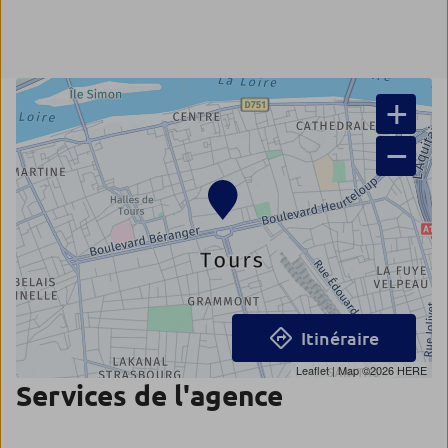
+
−
Itinéraire
Leaflet
| Map ©2026
HERE
Services de l'agence