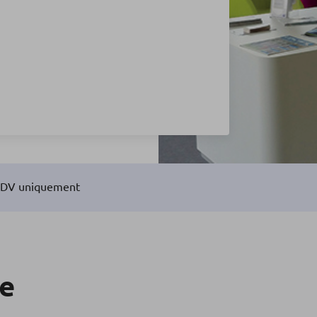
r RDV uniquement
re