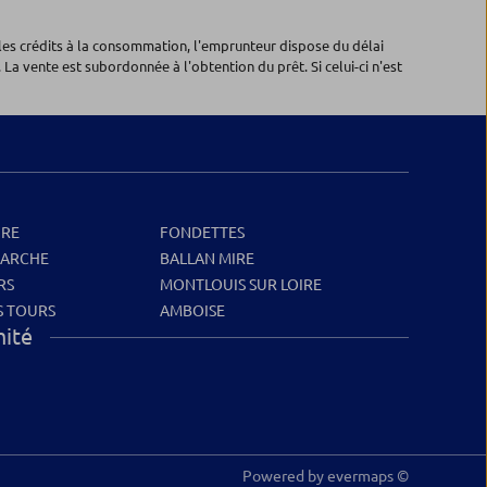
les crédits à la consommation, l'emprunteur dispose du délai
 La vente est subordonnée à l'obtention du prêt. Si celui-ci n'est
IRE
FONDETTES
 ARCHE
BALLAN MIRE
RS
MONTLOUIS SUR LOIRE
S TOURS
AMBOISE
mité
Powered by
evermaps ©