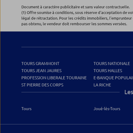
Document à caractère publicitaire et sans valeur contractuelle.
(1) Offre soumise à conditions, sous réserve d'acceptation de v
légal de rétractation. Pour les crédits immobiliers, l'emprunteur 
pas obtenu, le vendeur doit rembourser les sommes versées.
TOURS GRAMMONT
TOURS NATIONALE
TOURS JEAN JAURES
TOURS HALLES
PROFESSION LIBERALE TOURAINE
E-BANQUE POPULAI
ST PIERRE DES CORPS
LA RICHE
Les
Tours
Joué-lès-Tours