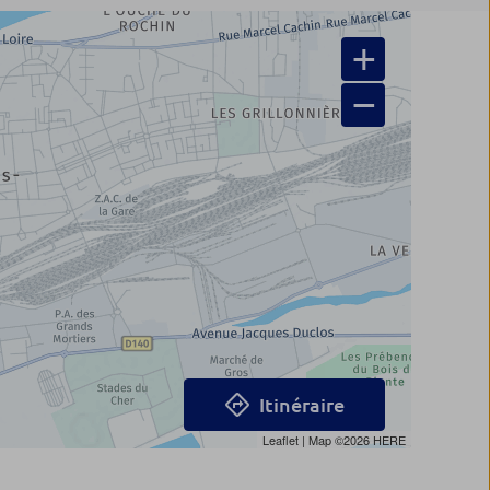
+
−
Itinéraire
Leaflet
| Map ©2026
HERE