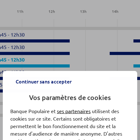
11
h
12
h
13
h
14
h
h45
-
12h30
h45
-
12h30
h45
-
12h30
h45
-
12h30
Continuer sans accepter
5
-
12h15
Vos paramètres de cookies
Banque Populaire et
ses partenaires
utilisent des
Fermé
cookies sur ce site. Certains sont obligatoires et
permettent le bon fonctionnement du site et la
mesure d'audience de manière anonyme. D'autres