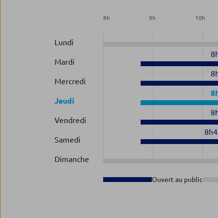
8
h
9
h
10
h
Lundi
8
Mardi
8
Mercredi
8
Jeudi
8
Vendredi
8h4
Samedi
Dimanche
Ouvert au public