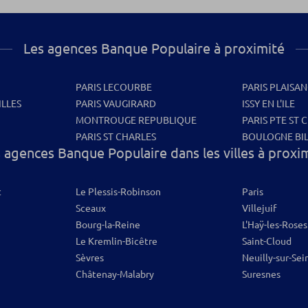
Les agences Banque Populaire à proximité
PARIS LECOURBE
PARIS PLAISA
ILLES
PARIS VAUGIRARD
ISSY EN L'ILE
MONTROUGE REPUBLIQUE
PARIS PTE ST 
PARIS ST CHARLES
BOULOGNE BI
 agences Banque Populaire dans les villes à proxi
t
Le Plessis-Robinson
Paris
Sceaux
Villejuif
Bourg-la-Reine
L'Haÿ-les-Roses
Le Kremlin-Bicêtre
Saint-Cloud
Sèvres
Neuilly-sur-Sei
Châtenay-Malabry
Suresnes