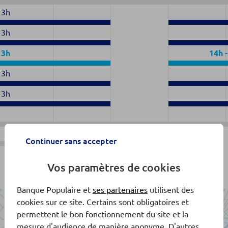
13h
13h
13h
14h
13h
13h
Continuer sans accepter
Fermé
Vos paramètres de cookies
Banque Populaire et
ses partenaires
utilisent des
cookies sur ce site. Certains sont obligatoires et
permettent le bon fonctionnement du site et la
mesure d'audience de manière anonyme. D'autres