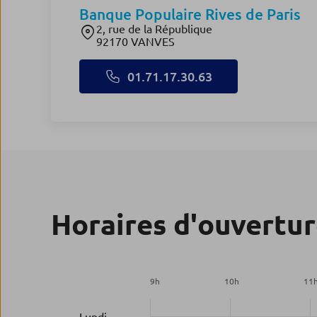
Banque Populaire Rives de Paris
2, rue de la République
92170 VANVES
01.71.17.30.63
Horaires d'ouvertu
9
h
10
h
11