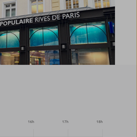
h
16
h
17
h
18
h