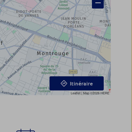
−
Itinéraire
Leaflet
| Map ©2026
HERE