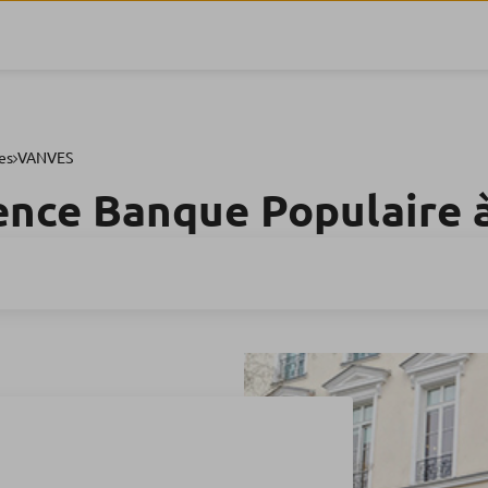
es
VANVES
ence Banque Populaire 