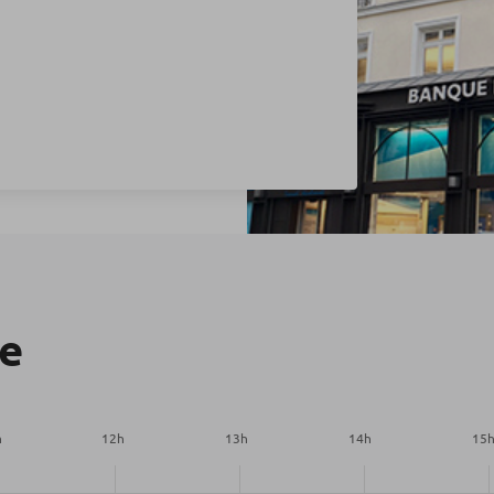
re
h
12
h
13
h
14
h
15