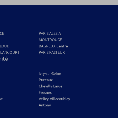
NCE
PARIS ALESIA
MONTROUGE
CLOUD
BAGNEUX Centre
LLANCOURT
PARIS PASTEUR
mité
Ivry-sur-Seine
Puteaux
Chevilly-Larue
Fresnes
ne
Vélizy-Villacoublay
Antony