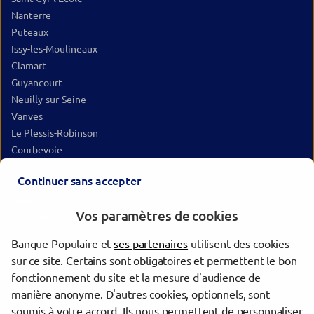
Nanterre
Puteaux
Issy-les-Moulineaux
Clamart
Guyancourt
Neuilly-sur-Seine
Vanves
Le Plessis-Robinson
Courbevoie
Houilles
Continuer sans accepter
La Garenne-Colombes
Malakoff
Vos paramètres de cookies
Châtillon
Bezons
Banque Populaire et
ses partenaires
utilisent des cookies
Châtenay-Malabry
sur ce site. Certains sont obligatoires et permettent le bon
Saint-Germain-en-Laye
fonctionnement du site et la mesure d'audience de
Sartrouville
manière anonyme. D'autres cookies, optionnels, sont
Fontenay-aux-Roses
soumis à votre accord. Ils nous permettent de personnaliser