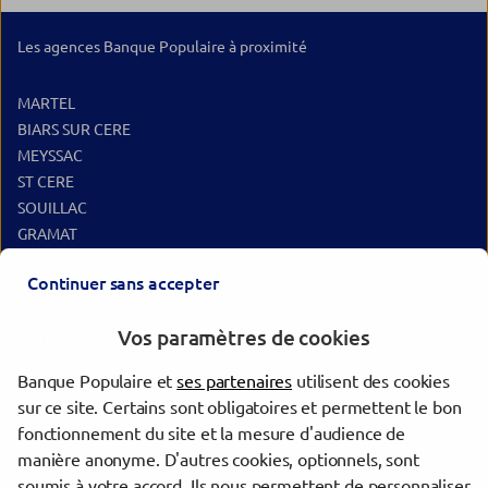
Les agences Banque Populaire à proximité
MARTEL
BIARS SUR CERE
MEYSSAC
ST CERE
SOUILLAC
GRAMAT
ARGENTAT
Continuer sans accepter
MALEMORT
BRIVE LA GAILLARDE
Vos paramètres de cookies
ENTREPRISES CORREZE
BRIVE LA GAILLARDE OUEST
Banque Populaire et
ses partenaires
utilisent des cookies
sur ce site. Certains sont obligatoires et permettent le bon
Les agences Banque Populaire dans les villes à proximité
fonctionnement du site et la mesure d'audience de
manière anonyme. D'autres cookies, optionnels, sont
Brive-la-Gaillarde
soumis à votre accord. Ils nous permettent de personnaliser