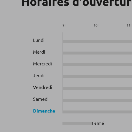
Horaires d'ouvertu
9
h
10
h
11
Lundi
Mardi
Mercredi
Jeudi
Vendredi
Samedi
Dimanche
Fermé