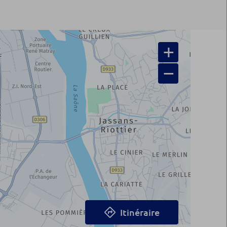
+
−
Itinéraire