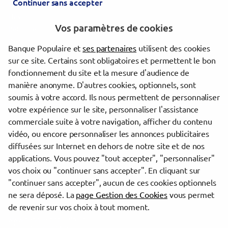
Continuer sans accepter
Lens
Liévin
Vos paramètres de cookies
Béthune
Denain
Banque Populaire et
ses partenaires
utilisent des cookies
Valenciennes
sur ce site. Certains sont obligatoires et permettent le bon
Hazebrouck
fonctionnement du site et la mesure d'audience de
Bruay-la-Buissière
manière anonyme. D'autres cookies, optionnels, sont
Arras
soumis à votre accord. Ils nous permettent de personnaliser
votre expérience sur le site, personnaliser l'assistance
commerciale suite à votre navigation, afficher du contenu
Trouver une agence Banque Populaire
vidéo, ou encore personnaliser les annonces publicitaires
Nord
diffusées sur Internet en dehors de notre site et de nos
Villeneuve-d'Ascq
applications. Vous pouvez "tout accepter", "personnaliser"
VILLENEUVE D'ASCQ COUSINERIE
vos choix ou "continuer sans accepter". En cliquant sur
"continuer sans accepter", aucun de ces cookies optionnels
Powered by
evermaps ©
ne sera déposé. La
page Gestion des Cookies
vous permet
de revenir sur vos choix à tout moment.
www.banque-populaire.fr
Informations cookies