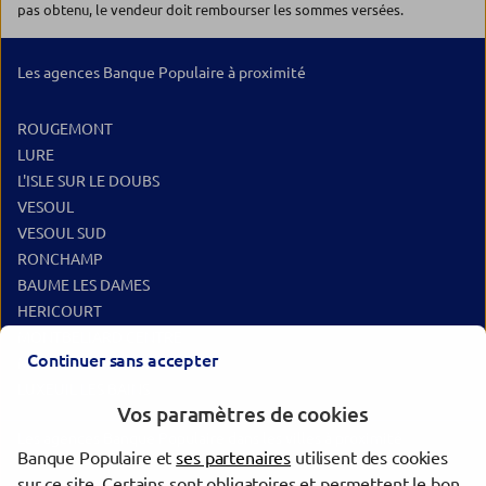
pas obtenu, le vendeur doit rembourser les sommes versées.
Les agences Banque Populaire à proximité
ROUGEMONT
LURE
L'ISLE SUR LE DOUBS
VESOUL
VESOUL SUD
RONCHAMP
BAUME LES DAMES
HERICOURT
MONTBELIARD CENTRE
Continuer sans accepter
MONTBELIARD HEXAGONE
LUXEUIL LES BAINS
Vos paramètres de cookies
Les agences Banque Populaire dans les villes à proximité
Banque Populaire et
ses partenaires
utilisent des cookies
sur ce site. Certains sont obligatoires et permettent le bon