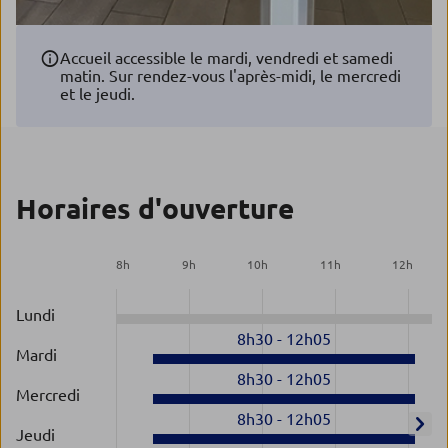
Accueil accessible le mardi, vendredi et samedi
matin. Sur rendez-vous l'après-midi, le mercredi
et le jeudi.
Horaires d'ouverture
8
h
9
h
10
h
11
h
12
h
Lundi
8h30
-
12h05
Mardi
8h30
-
12h05
Mercredi
8h30
-
12h05
Jeudi