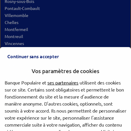
Rosny-sous-Bois
Pontault-Combault
Villemomble
Chelles
Montfermeil
Montreuil
Vincennes
Maisons-Alfort
Continuer sans accepter
Torcy
Créteil
Vos paramètres de cookies
Clichy-sous-Bois
Saint-Mandé
Banque Populaire et
ses partenaires
utilisent des cookies
Les Pavillons-sous-Bois
sur ce site. Certains sont obligatoires et permettent le bon
Bondy
fonctionnement du site et la mesure d'audience de
Noisy-le-Sec
manière anonyme. D'autres cookies, optionnels, sont
Alfortville
soumis à votre accord. Ils nous permettent de personnaliser
votre expérience sur le site, personnaliser l'assistance
commerciale suite à votre navigation, afficher du contenu
Trouver une agence Banque Populaire