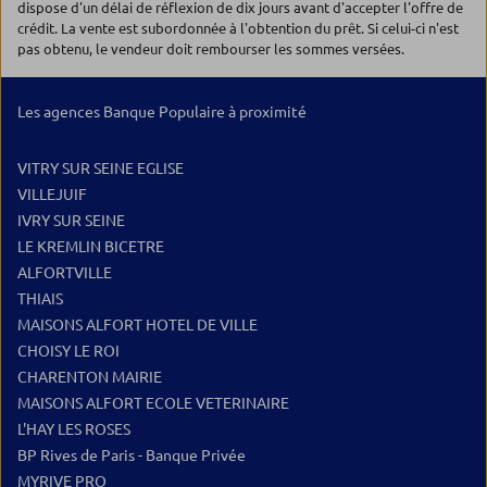
dispose d'un délai de réflexion de dix jours avant d'accepter l'offre de
crédit. La vente est subordonnée à l'obtention du prêt. Si celui-ci n'est
pas obtenu, le vendeur doit rembourser les sommes versées.
Les agences Banque Populaire à proximité
VITRY SUR SEINE EGLISE
VILLEJUIF
IVRY SUR SEINE
LE KREMLIN BICETRE
ALFORTVILLE
THIAIS
MAISONS ALFORT HOTEL DE VILLE
CHOISY LE ROI
CHARENTON MAIRIE
MAISONS ALFORT ECOLE VETERINAIRE
L'HAY LES ROSES
BP Rives de Paris - Banque Privée
MYRIVE PRO