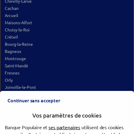
Chevilly-Larue
Cachan
Arcueil
Maisons-Alfort
Choisy-le-Roi
Créteil
Bourg-la-Reine
Bagneux
Montrouge
Saint-Mandé
Fresnes
Orly
Joinville-le-Pont
Sceaux
Continuer sans accepter
Vincennes
Villeneuve-le-Roi
Vos paramètres de cookies
Malakoff
Châtillon
Banque Populaire et
ses partenaires
utilisent des cookies
Fontenay-aux-Roses