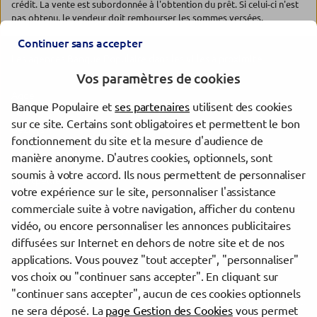
crédit. La vente est subordonnée à l'obtention du prêt. Si celui-ci n'est
pas obtenu, le vendeur doit rembourser les sommes versées.
Continuer sans accepter
Les agences Banque Populaire dans les villes à proximité
Vos paramètres de cookies
Agde
Banque Populaire et
ses partenaires
utilisent des cookies
Sète
sur ce site. Certains sont obligatoires et permettent le bon
Béziers
fonctionnement du site et la mesure d'audience de
Frontignan
manière anonyme. D'autres cookies, optionnels, sont
Narbonne
soumis à votre accord. Ils nous permettent de personnaliser
Montpellier
votre expérience sur le site, personnaliser l'assistance
commerciale suite à votre navigation, afficher du contenu
vidéo, ou encore personnaliser les annonces publicitaires
Trouver une agence Banque Populaire
diffusées sur Internet en dehors de notre site et de nos
Hérault
applications. Vous pouvez "tout accepter", "personnaliser"
Agde
vos choix ou "continuer sans accepter". En cliquant sur
"continuer sans accepter", aucun de ces cookies optionnels
Powered by
evermaps ©
ne sera déposé. La
page Gestion des Cookies
vous permet