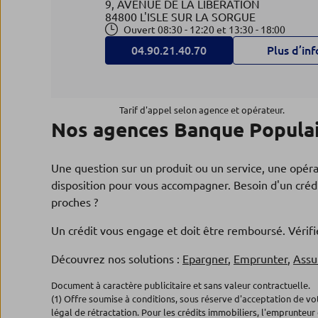
9, AVENUE DE LA LIBERATION
84800 L'ISLE SUR LA SORGUE
Ouvert 08:30 - 12:20 et 13:30 - 18:00
04.90.21.40.70
Plus d’inf
Agence LAMBESC
4
Tarif d'appel selon agence et opérateur.
Nos agences Banque Populai
Banque Populaire Méditerranée
26.78 km
3 AVENUE DU 11 NOVEMBRE 1918
13410 LAMBESC
Une question sur un produit ou un service, une opér
Fermé actuellement
disposition pour vous accompagner. Besoin d'un crédi
04.42.57.93.70
Plus d’inf
proches ?
Un crédit vous engage et doit être remboursé. Véri
Agence CAVAILLON GAMB 20
Découvrez nos solutions :
Epargner
,
Emprunter
,
Assu
5
Banque Populaire Méditerranée
Document à caractère publicitaire et sans valeur contractuelle.
27.94 km
(1) Offre soumise à conditions, sous réserve d'acceptation de v
204, cours Léon Gambetta
légal de rétractation. Pour les crédits immobiliers, l'emprunteur 
84300 CAVAILLON