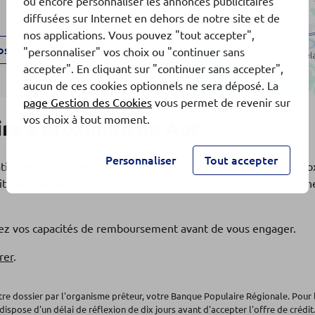
ou encore personnaliser les annonces publicitaires
diffusées sur Internet en dehors de notre site et de
nos applications. Vous pouvez "tout accepter",
os
"personnaliser" vos choix ou "continuer sans
accepter". En cliquant sur "continuer sans accepter",
aucun de ces cookies optionnels ne sera déposé. La
page Gestion des Cookies
vous permet de revenir sur
vos choix à tout moment.
re à proximité de Apt
Personnaliser
Tout accepter
ation en cours ? Rendez-vous dans l'une de nos
5 agences
à pro
t pour financer vos projets(1), de conseils en matière d'éparg
os
fiez vos capacités de remboursement avant de vous engager.
4
rer
.
otre dossier par l'organisme prêteur, votre Banque Populaire Régionale. Pour 
dispose d'un délai de réflexion de dix jours avant d'accepter l'offre de crédit.