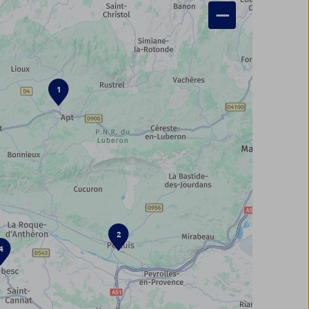
−
1
2
4