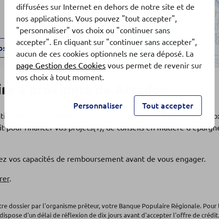
diffusées sur Internet en dehors de notre site et de
nos applications. Vous pouvez "tout accepter",
"personnaliser" vos choix ou "continuer sans
accepter". En cliquant sur "continuer sans accepter",
os
aucun de ces cookies optionnels ne sera déposé. La
page Gestion des Cookies
vous permet de revenir sur
vos choix à tout moment.
re à proximité de Arradon
Personnaliser
Tout accepter
ation en cours ? Rendez-vous dans l'une de nos
5 agences
à pro
t pour financer vos projets(1), de conseils en matière d'éparg
fiez vos capacités de remboursement avant de vous engager.
os
rer
.
otre dossier par l'organisme prêteur, votre Banque Populaire Régionale. Pour 
dispose d'un délai de réflexion de dix jours avant d'accepter l'offre de crédit.