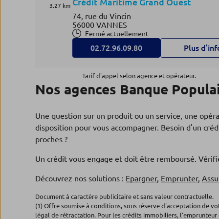
Crédit Maritime Grand Ouest
3.27 km
74, rue du Vincin
56000 VANNES
Fermé actuellement
02.72.96.09.80
Plus d’inf
Tarif d'appel selon agence et opérateur.
Nos agences Banque Populai
Espace entreprises AGENCE
4
ENTREPRISES VANNES
3.27 km
Une question sur un produit ou un service, une opér
Crédit Maritime Grand Ouest
disposition pour vous accompagner. Besoin d'un crédi
74 rue du Vincin
proches ?
56000 VANNES
Fermé actuellement
Un crédit vous engage et doit être remboursé. Véri
02.97.01.06.68
Plus d’inf
Découvrez nos solutions :
Epargner
,
Emprunter
,
Assu
Document à caractère publicitaire et sans valeur contractuelle.
Espace entreprises AGENCE
5
(1) Offre soumise à conditions, sous réserve d'acceptation de v
ENTREPRISES LORIENT
légal de rétractation. Pour les crédits immobiliers, l'emprunteur 