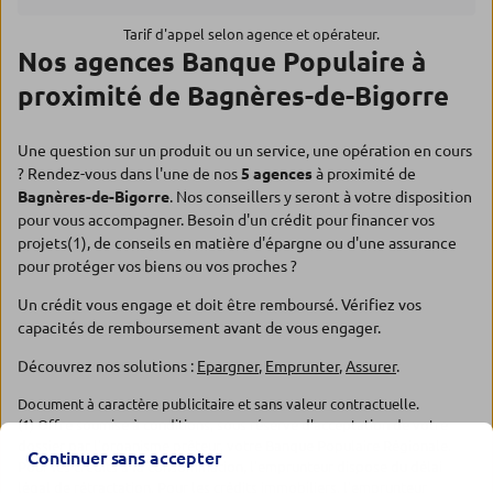
Tarif d'appel selon agence et opérateur.
Nos agences Banque Populaire à
proximité de Bagnères-de-Bigorre
Une question sur un produit ou un service, une opération en cours
? Rendez-vous dans l'une de nos
5 agences
à proximité de
Bagnères-de-Bigorre
. Nos conseillers y seront à votre disposition
pour vous accompagner. Besoin d'un crédit pour financer vos
projets(1), de conseils en matière d'épargne ou d'une assurance
pour protéger vos biens ou vos proches ?
Un crédit vous engage et doit être remboursé. Vérifiez vos
capacités de remboursement avant de vous engager.
Découvrez nos solutions :
Epargner
,
Emprunter
,
Assurer
.
Document à caractère publicitaire et sans valeur contractuelle.
(1) Offre soumise à conditions, sous réserve d'acceptation de votre
dossier par l'organisme prêteur, votre Banque Populaire Régionale.
Continuer sans accepter
Pour les crédits à la consommation, l'emprunteur dispose du délai
légal de rétractation. Pour les crédits immobiliers, l'emprunteur