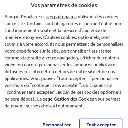
dispose d'un délai de réflexion de dix jours avant d'accepter l'offre de
Vos paramètres de cookies
crédit. La vente est subordonnée à l'obtention du prêt. Si celui-ci n'est
pas obtenu, le vendeur doit rembourser les sommes versées.
Banque Populaire et
ses partenaires
utilisent des cookies
sur ce site. Certains sont obligatoires et permettent le bon
fonctionnement du site et la mesure d'audience de
Les agences Banque Populaire dans les villes à proximité
manière anonyme. D'autres cookies, optionnels, sont
soumis à votre accord. Ils nous permettent de personnaliser
Tarbes
votre expérience sur le site, personnaliser l'assistance
commerciale suite à votre navigation, afficher du contenu
vidéo, ou encore personnaliser les annonces publicitaires
Trouver une agence Banque Populaire
diffusées sur Internet en dehors de notre site et de nos
Hautes-Pyrénées
applications. Vous pouvez "tout accepter", "personnaliser"
Bagnères-de-Bigorre
vos choix ou "continuer sans accepter". En cliquant sur
"continuer sans accepter", aucun de ces cookies optionnels
Powered by
evermaps ©
ne sera déposé. La
page Gestion des Cookies
vous permet
de revenir sur vos choix à tout moment.
www.banque-populaire.fr
Informations cookies
Contact
Personnaliser
Tout accepter
Mentions légales