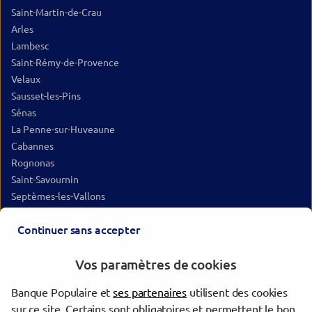
Saint-Martin-de-Crau
Arles
Lambesc
Saint-Rémy-de-Provence
Velaux
Sausset-les-Pins
Sénas
La Penne-sur-Huveaune
Cabannes
Rognonas
Saint-Savournin
Septèmes-les-Vallons
Plan-de-Cuques
Continuer sans accepter
Cabriès
Vitrolles
Vos paramètres de cookies
Gignac-la-Nerthe
Fuveau
Banque Populaire et
ses partenaires
utilisent des cookies
Châteauneuf-les-Martigues
sur ce site. Certains sont obligatoires et permettent le bon