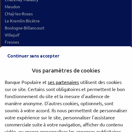
Meudon
L'Haÿ-les-Roses
Le Kremlin-Bicêtre
Boulogne-Billancourt
Villejuif
Fresnes
Antony
Continuer sans accepter
Chevilly-Larue
Sèvres
Vos paramètres de cookies
Vélizy-Villacoublay
Ivry-sur-Seine
Banque Populaire et
ses partenaires
utilisent des cookies
Paris
sur ce site. Certains sont obligatoires et permettent le bon
Saint-Cloud
fonctionnement du site et la mesure d'audience de
Vitry-sur-Seine
manière anonyme. D'autres cookies, optionnels, sont
Thiais
soumis à votre accord. Ils nous permettent de personnaliser
Massy
votre expérience sur le site, personnaliser l'assistance
commerciale suite à votre navigation, afficher du contenu
vidéo, ou encore personnaliser les annonces publicitaires