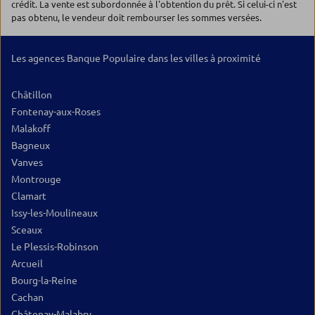
crédit. La vente est subordonnée à l'obtention du prêt. Si celui-ci n'est
pas obtenu, le vendeur doit rembourser les sommes versées.
Les agences Banque Populaire dans les villes à proximité
Châtillon
Fontenay-aux-Roses
Malakoff
Bagneux
Vanves
Montrouge
Clamart
Issy-les-Moulineaux
Sceaux
Le Plessis-Robinson
Arcueil
Bourg-la-Reine
Cachan
Châtenay-Malabry