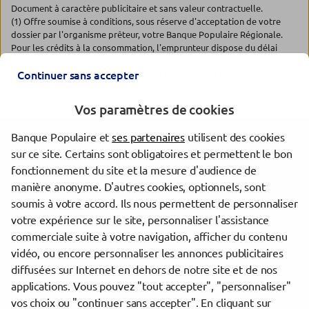
Document à caractère publicitaire et sans valeur contractuelle.
(1) Offre soumise à conditions, sous réserve d'acceptation de votre
dossier par l'organisme prêteur, votre Banque Populaire Régionale.
Pour les crédits à la consommation, l'emprunteur dispose du délai
légal de rétractation. Pour les crédits immobiliers, l'emprunteur
dispose d'un délai de réflexion de dix jours avant d'accepter l'offre de
Continuer sans accepter
crédit. La vente est subordonnée à l'obtention du prêt. Si celui-ci n'est
pas obtenu, le vendeur doit rembourser les sommes versées.
Vos paramètres de cookies
Banque Populaire et
ses partenaires
utilisent des cookies
Les agences Banque Populaire dans les villes à proximité
sur ce site. Certains sont obligatoires et permettent le bon
fonctionnement du site et la mesure d'audience de
Dijon
manière anonyme. D'autres cookies, optionnels, sont
Beaune
soumis à votre accord. Ils nous permettent de personnaliser
Dole
votre expérience sur le site, personnaliser l'assistance
commerciale suite à votre navigation, afficher du contenu
vidéo, ou encore personnaliser les annonces publicitaires
Trouver une agence Banque Populaire
diffusées sur Internet en dehors de notre site et de nos
Côte-d'Or
applications. Vous pouvez "tout accepter", "personnaliser"
Chenôve
vos choix ou "continuer sans accepter". En cliquant sur