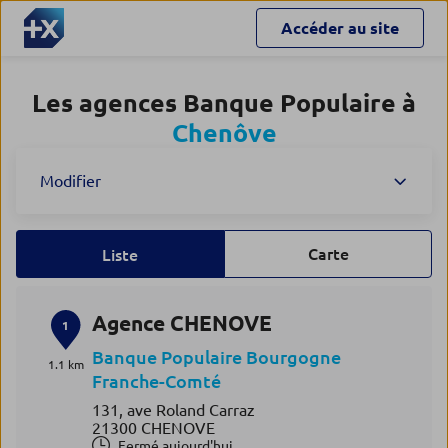
Accéder au site
Les agences Banque Populaire à
Chenôve
Modifier
Carte
Liste
Agence CHENOVE
1
Banque Populaire Bourgogne
1.1 km
Franche-Comté
131, ave Roland Carraz
21300 CHENOVE
Fermé aujourd'hui