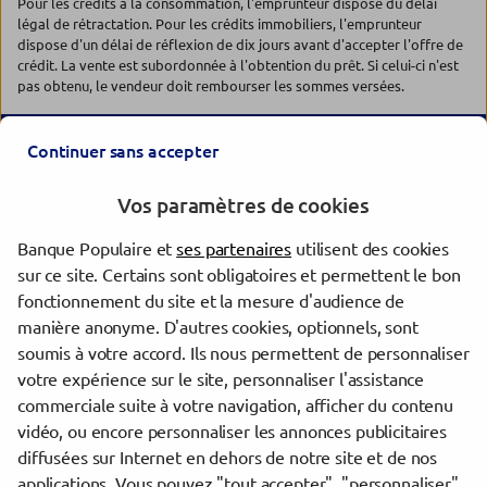
Pour les crédits à la consommation, l'emprunteur dispose du délai
légal de rétractation. Pour les crédits immobiliers, l'emprunteur
dispose d'un délai de réflexion de dix jours avant d'accepter l'offre de
crédit. La vente est subordonnée à l'obtention du prêt. Si celui-ci n'est
pas obtenu, le vendeur doit rembourser les sommes versées.
Les agences Banque Populaire dans les villes à proximité
Continuer sans accepter
Vos paramètres de cookies
Colomiers
Tournefeuille
Banque Populaire et
ses partenaires
utilisent des cookies
Blagnac
sur ce site. Certains sont obligatoires et permettent le bon
Cugnaux
fonctionnement du site et la mesure d'audience de
Toulouse
manière anonyme. D'autres cookies, optionnels, sont
Muret
soumis à votre accord. Ils nous permettent de personnaliser
Montauban
votre expérience sur le site, personnaliser l'assistance
commerciale suite à votre navigation, afficher du contenu
vidéo, ou encore personnaliser les annonces publicitaires
Trouver une agence Banque Populaire
diffusées sur Internet en dehors de notre site et de nos
Haute-Garonne
applications. Vous pouvez "tout accepter", "personnaliser"
Colomiers