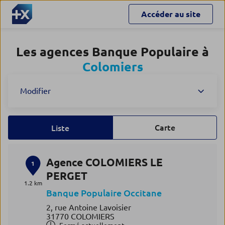
Accéder au site
Les agences Banque Populaire à
Colomiers
Modifier
Carte
Liste
Agence COLOMIERS LE
1
PERGET
1.2 km
Banque Populaire Occitane
2, rue Antoine Lavoisier
31770 COLOMIERS