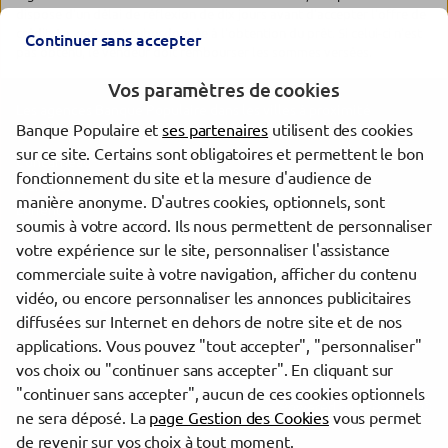
dispose d'un délai de réflexion de dix jours avant d'accepter l'offre de
crédit. La vente est subordonnée à l'obtention du prêt. Si celui-ci n'est
Continuer sans accepter
pas obtenu, le vendeur doit rembourser les sommes versées.
Vos paramètres de cookies
Les agences Banque Populaire dans les villes à proximité
Banque Populaire et
ses partenaires
utilisent des cookies
sur ce site. Certains sont obligatoires et permettent le bon
Concarneau
fonctionnement du site et la mesure d'audience de
Quimper
manière anonyme. D'autres cookies, optionnels, sont
Lorient
soumis à votre accord. Ils nous permettent de personnaliser
Lanester
votre expérience sur le site, personnaliser l'assistance
commerciale suite à votre navigation, afficher du contenu
vidéo, ou encore personnaliser les annonces publicitaires
Trouver une agence Banque Populaire
diffusées sur Internet en dehors de notre site et de nos
Finistère
applications. Vous pouvez "tout accepter", "personnaliser"
Concarneau
vos choix ou "continuer sans accepter". En cliquant sur
"continuer sans accepter", aucun de ces cookies optionnels
Powered by
evermaps ©
ne sera déposé. La
page Gestion des Cookies
vous permet
de revenir sur vos choix à tout moment.