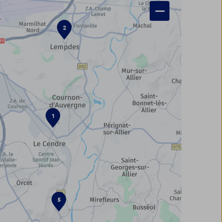
−
2
1
5