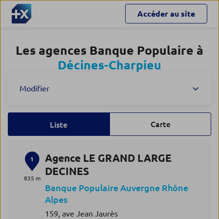
Accéder au site
Les agences Banque Populaire à
Décines-Charpieu
Modifier
Carte
Liste
Agence LE GRAND LARGE
1
DECINES
835 m
Banque Populaire Auvergne Rhône
Alpes
159, ave Jean Jaurès