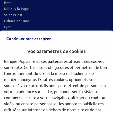
Bron
Rillieux-la-Pape
Saint-Priest
Caluire-et-Cuire
Lyon
Vénissieux
Continuer sans accepter
Sainte-Foy-lès-Lyon
Oullins-Pierre-Bénite
Vos paramètres de cookies
Saint-Genis-Laval
Tassin-la-Demi-Lune
Banque Populaire et
ses partenaires
utilisent des cookies
Givors
sur ce site. Certains sont obligatoires et permettent le bon
Vienne
fonctionnement du site et la mesure d'audience de
Villefranche-sur-Saône
manière anonyme. D'autres cookies, optionnels, sont
Bourgoin-Jallieu
soumis à votre accord. Ils nous permettent de personnaliser
Saint-Chamond
votre expérience sur le site, personnaliser l'assistance
commerciale suite à votre navigation, afficher du contenu
vidéo, ou encore personnaliser les annonces publicitaires
Trouver une agence Banque Populaire
diffusées sur Internet en dehors de notre site et de nos
Rhône