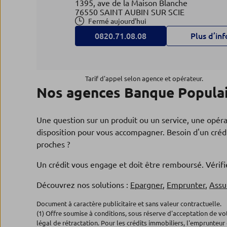
1395, ave de la Maison Blanche
76550 SAINT AUBIN SUR SCIE
Fermé aujourd'hui
0820.71.08.08
Plus d’inf
Agence EU
4
Tarif d'appel selon agence et opérateur.
Nos agences Banque Populai
BRED-Banque Populaire
28.04 km
7, pl Guillaume le Conquérant
76260 EU
Une question sur un produit ou un service, une opér
Fermé aujourd'hui
disposition pour vous accompagner. Besoin d'un crédi
0820.33.73.84
Plus d’inf
proches ?
Un crédit vous engage et doit être remboursé. Véri
Découvrez nos solutions :
Epargner
,
Emprunter
,
Assu
Document à caractère publicitaire et sans valeur contractuelle.
(1) Offre soumise à conditions, sous réserve d'acceptation de v
légal de rétractation. Pour les crédits immobiliers, l'emprunteur 