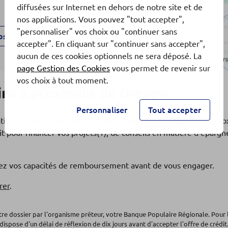
diffusées sur Internet en dehors de notre site et de
nos applications. Vous pouvez "tout accepter",
"personnaliser" vos choix ou "continuer sans
os
accepter". En cliquant sur "continuer sans accepter",
aucun de ces cookies optionnels ne sera déposé. La
page Gestion des Cookies
vous permet de revenir sur
vos choix à tout moment.
re à proximité de Dieppe
Personnaliser
Tout accepter
ation en cours ? Rendez-vous dans l'une de nos
4 agences
à pro
t pour financer vos projets(1), de conseils en matière d'éparg
os
fiez vos capacités de remboursement avant de vous engager.
rer
.
otre dossier par l'organisme prêteur, votre Banque Populaire Régionale. Pour 
dispose d'un délai de réflexion de dix jours avant d'accepter l'offre de crédit.