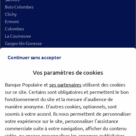
Bois-Colombes
Clichy
Ermont
Colombes
La Courneuve
Garges-lès-Gonesse
Sarcelles
Continuer sans accepter
Aubervilliers
Levallois-Perret
Vos paramètres de cookies
La Garenne-Colombes
Courbevoie
Banque Populaire et
ses partenaires
utilisent des cookies
Franconville
sur ce site. Certains sont obligatoires et permettent le bon
Bezons
fonctionnement du site et la mesure d'audience de
Neuilly-sur-Seine
manière anonyme. D'autres cookies, optionnels, sont
Cormeilles-en-Parisis
soumis à votre accord. Ils nous permettent de personnaliser
Villiers-le-Bel
votre expérience sur le site, personnaliser l'assistance
commerciale suite à votre navigation, afficher du contenu
vidéo, ou encore personnaliser les annonces publicitaires