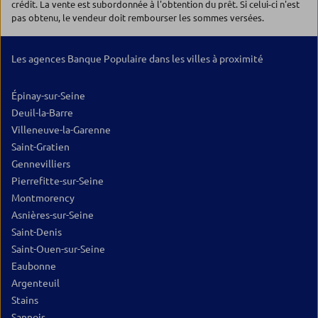
crédit. La vente est subordonnée à l'obtention du prêt. Si celui-ci n'est
pas obtenu, le vendeur doit rembourser les sommes versées.
Les agences Banque Populaire dans les villes à proximité
Épinay-sur-Seine
Deuil-la-Barre
Villeneuve-la-Garenne
Saint-Gratien
Gennevilliers
Pierrefitte-sur-Seine
Montmorency
Asnières-sur-Seine
Saint-Denis
Saint-Ouen-sur-Seine
Eaubonne
Argenteuil
Stains
Sannois