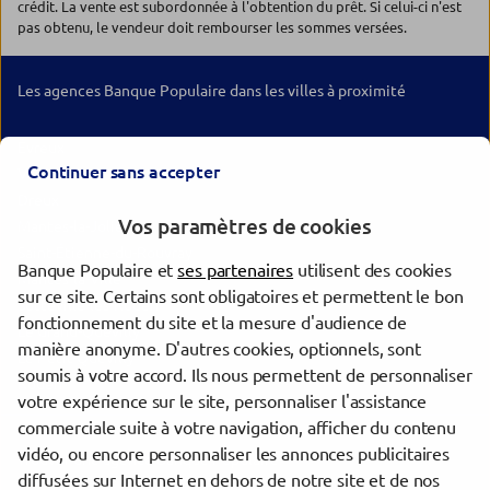
crédit. La vente est subordonnée à l'obtention du prêt. Si celui-ci n'est
pas obtenu, le vendeur doit rembourser les sommes versées.
Les agences Banque Populaire dans les villes à proximité
Évreux
Continuer sans accepter
Vernon
Dreux
Vos paramètres de cookies
Mantes-la-Jolie
Saint-Étienne-du-Rouvray
Banque Populaire et
ses partenaires
utilisent des cookies
Mantes-la-Ville
sur ce site. Certains sont obligatoires et permettent le bon
Sotteville-lès-Rouen
fonctionnement du site et la mesure d'audience de
Le Grand-Quevilly
manière anonyme. D'autres cookies, optionnels, sont
Le Petit-Quevilly
soumis à votre accord. Ils nous permettent de personnaliser
Rouen
votre expérience sur le site, personnaliser l'assistance
commerciale suite à votre navigation, afficher du contenu
vidéo, ou encore personnaliser les annonces publicitaires
Trouver une agence Banque Populaire
diffusées sur Internet en dehors de notre site et de nos
Eure