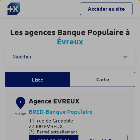
Accéder au site
Les agences Banque Populaire à
Évreux
Modifier
Carte
Liste
Agence EVREUX
1
BRED-Banque Populaire
1.1 km
11, rue de Grenoble
27000 EVREUX
Fermé actuellement