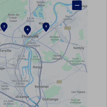
−
2
5
4