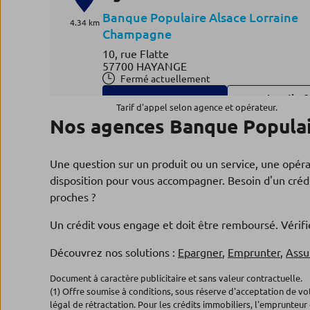
Banque Populaire Alsace Lorraine
4.34 km
Champagne
10, rue Flatte
57700 HAYANGE
Fermé actuellement
03.87.16.38.09
Plus d’inf
Tarif d'appel selon agence et opérateur.
Nos agences Banque Populai
Agence THIONVILLE
4
Une question sur un produit ou un service, une opér
Banque Populaire Alsace Lorraine
disposition pour vous accompagner. Besoin d'un crédi
4.43 km
Champagne
proches ?
33, rue de Paris
Un crédit vous engage et doit être remboursé. Véri
57100 THIONVILLE
Fermé actuellement
Découvrez nos solutions :
Epargner
,
Emprunter
,
Assu
03.87.16.38.27
Plus d’inf
Document à caractère publicitaire et sans valeur contractuelle.
(1) Offre soumise à conditions, sous réserve d'acceptation de v
légal de rétractation. Pour les crédits immobiliers, l'emprunteur 