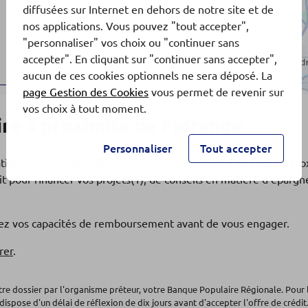
diffusées sur Internet en dehors de notre site et de
nos applications. Vous pouvez "tout accepter",
"personnaliser" vos choix ou "continuer sans
accepter". En cliquant sur "continuer sans accepter",
aucun de ces cookies optionnels ne sera déposé. La
page Gestion des Cookies
vous permet de revenir sur
os
vos choix à tout moment.
re à proximité de Florange
Personnaliser
Tout accepter
ation en cours ? Rendez-vous dans l'une de nos
5 agences
à pro
t pour financer vos projets(1), de conseils en matière d'éparg
fiez vos capacités de remboursement avant de vous engager.
rer
.
os
otre dossier par l'organisme prêteur, votre Banque Populaire Régionale. Pour 
dispose d'un délai de réflexion de dix jours avant d'accepter l'offre de crédit.