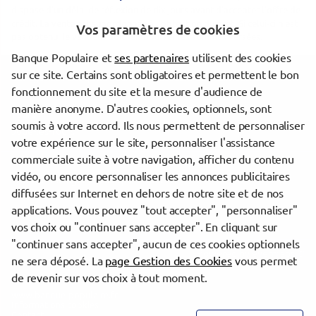
dispose d'un délai de réflexion de dix jours avant d'accepter l'offre de
crédit. La vente est subordonnée à l'obtention du prêt. Si celui-ci n'est
Vos paramètres de cookies
pas obtenu, le vendeur doit rembourser les sommes versées.
Banque Populaire et
ses partenaires
utilisent des cookies
sur ce site. Certains sont obligatoires et permettent le bon
Les agences Banque Populaire dans les villes à proximité
fonctionnement du site et la mesure d'audience de
manière anonyme. D'autres cookies, optionnels, sont
Tours
soumis à votre accord. Ils nous permettent de personnaliser
Joué-lès-Tours
votre expérience sur le site, personnaliser l'assistance
commerciale suite à votre navigation, afficher du contenu
vidéo, ou encore personnaliser les annonces publicitaires
Trouver une agence Banque Populaire
diffusées sur Internet en dehors de notre site et de nos
Indre-et-Loire
applications. Vous pouvez "tout accepter", "personnaliser"
Fondettes
vos choix ou "continuer sans accepter". En cliquant sur
"continuer sans accepter", aucun de ces cookies optionnels
Powered by
evermaps ©
ne sera déposé. La
page Gestion des Cookies
vous permet
de revenir sur vos choix à tout moment.
www.banque-populaire.fr
Informations cookies
Contact