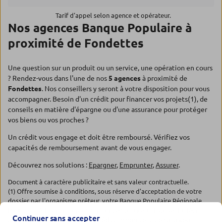
Tarif d'appel selon agence et opérateur.
Nos agences Banque Populaire à
proximité de Fondettes
Une question sur un produit ou un service, une opération en cours
? Rendez-vous dans l'une de nos
5 agences
à proximité de
Fondettes
. Nos conseillers y seront à votre disposition pour vous
accompagner. Besoin d'un crédit pour financer vos projets(1), de
conseils en matière d'épargne ou d'une assurance pour protéger
vos biens ou vos proches ?
Un crédit vous engage et doit être remboursé. Vérifiez vos
capacités de remboursement avant de vous engager.
Découvrez nos solutions :
Epargner
,
Emprunter
,
Assurer
.
Document à caractère publicitaire et sans valeur contractuelle.
(1) Offre soumise à conditions, sous réserve d'acceptation de votre
dossier par l'organisme prêteur, votre Banque Populaire Régionale.
Pour les crédits à la consommation, l'emprunteur dispose du délai
Continuer sans accepter
légal de rétractation. Pour les crédits immobiliers, l'emprunteur