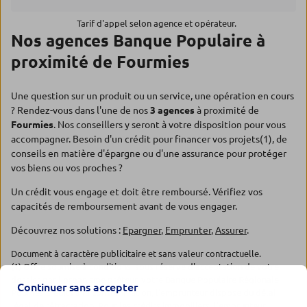
Tarif d'appel selon agence et opérateur.
Nos agences Banque Populaire à
proximité de Fourmies
Une question sur un produit ou un service, une opération en cours
? Rendez-vous dans l'une de nos
3 agences
à proximité de
Fourmies
. Nos conseillers y seront à votre disposition pour vous
accompagner. Besoin d'un crédit pour financer vos projets(1), de
conseils en matière d'épargne ou d'une assurance pour protéger
vos biens ou vos proches ?
Un crédit vous engage et doit être remboursé. Vérifiez vos
capacités de remboursement avant de vous engager.
Découvrez nos solutions :
Epargner
,
Emprunter
,
Assurer
.
Document à caractère publicitaire et sans valeur contractuelle.
(1) Offre soumise à conditions, sous réserve d'acceptation de votre
dossier par l'organisme prêteur, votre Banque Populaire Régionale.
Continuer sans accepter
Pour les crédits à la consommation, l'emprunteur dispose du délai
légal de rétractation. Pour les crédits immobiliers, l'emprunteur