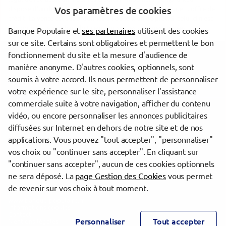
dispose d'un délai de réflexion de dix jours avant d'accepter l'offre de
Vos paramètres de cookies
crédit. La vente est subordonnée à l'obtention du prêt. Si celui-ci n'est
pas obtenu, le vendeur doit rembourser les sommes versées.
Banque Populaire et
ses partenaires
utilisent des cookies
sur ce site. Certains sont obligatoires et permettent le bon
fonctionnement du site et la mesure d'audience de
Les agences Banque Populaire dans les villes à proximité
manière anonyme. D'autres cookies, optionnels, sont
soumis à votre accord. Ils nous permettent de personnaliser
Maubeuge
votre expérience sur le site, personnaliser l'assistance
commerciale suite à votre navigation, afficher du contenu
vidéo, ou encore personnaliser les annonces publicitaires
Trouver une agence Banque Populaire
diffusées sur Internet en dehors de notre site et de nos
Nord
applications. Vous pouvez "tout accepter", "personnaliser"
Fourmies
vos choix ou "continuer sans accepter". En cliquant sur
"continuer sans accepter", aucun de ces cookies optionnels
Powered by
evermaps ©
ne sera déposé. La
page Gestion des Cookies
vous permet
de revenir sur vos choix à tout moment.
www.banque-populaire.fr
Informations cookies
Contact
Personnaliser
Tout accepter
Mentions légales