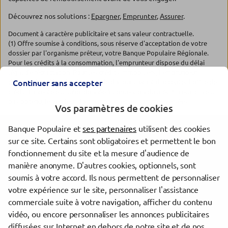
Découvrez nos solutions :
Epargner
,
Emprunter
,
Assurer
.
Document à caractère publicitaire et sans valeur contractuelle.
(1) Offre soumise à conditions, sous réserve d'acceptation de votre
dossier par l'organisme prêteur, votre Banque Populaire Régionale.
Pour les crédits à la consommation, l'emprunteur dispose du délai
légal de rétractation. Pour les crédits immobiliers, l'emprunteur
dispose d'un délai de réflexion de dix jours avant d'accepter l'offre de
Continuer sans accepter
crédit. La vente est subordonnée à l'obtention du prêt. Si celui-ci n'est
pas obtenu, le vendeur doit rembourser les sommes versées.
Vos paramètres de cookies
Banque Populaire et
ses partenaires
utilisent des cookies
Les agences Banque Populaire dans les villes à proximité
sur ce site. Certains sont obligatoires et permettent le bon
fonctionnement du site et la mesure d'audience de
Montbéliard
manière anonyme. D'autres cookies, optionnels, sont
Belfort
soumis à votre accord. Ils nous permettent de personnaliser
Besançon
votre expérience sur le site, personnaliser l'assistance
commerciale suite à votre navigation, afficher du contenu
vidéo, ou encore personnaliser les annonces publicitaires
Trouver une agence Banque Populaire
diffusées sur Internet en dehors de notre site et de nos
Doubs