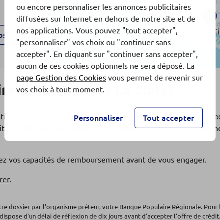
ou encore personnaliser les annonces publicitaires
1
diffusées sur Internet en dehors de notre site et de
nos applications. Vous pouvez "tout accepter",
os
"personnaliser" vos choix ou "continuer sans
accepter". En cliquant sur "continuer sans accepter",
aucun de ces cookies optionnels ne sera déposé. La
page Gestion des Cookies
vous permet de revenir sur
e à proximité de La Ciotat
vos choix à tout moment.
ation en cours ? Rendez-vous dans l'une de nos
5 agences
à pro
Personnaliser
Tout accepter
t pour financer vos projets(1), de conseils en matière d'éparg
os
fiez vos capacités de remboursement avant de vous engager.
EAUNE
rer
.
otre dossier par l'organisme prêteur, votre Banque Populaire Régionale. Pour 
dispose d'un délai de réflexion de dix jours avant d'accepter l'offre de crédit.