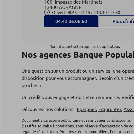
100, Impasse des Martinets
13400 AUBAGNE
Ouvert 08:45 - 12:15 et 13:30 - 17:30
04.42.36.06.60
Plus d’inf
Agence AUBAGNE PIN VERT
4
Tarif d'appel selon agence et opérateur.
Nos agences Banque Populair
Banque Populaire Méditerranée
13.07 km
17, ave Roger Salengro
13400 AUBAGNE
Une question sur un produit ou un service, une opér
Ouvert 08:30 - 12:20 et 13:30 - 18:00
disposition pour vous accompagner. Besoin d'un crédi
04.42.36.91.60
Plus d’inf
proches ?
Un crédit vous engage et doit être remboursé. Véri
Agence LA PENNE SUR HUV
Découvrez nos solutions :
Epargner
,
Emprunter
,
Assu
5
Banque Populaire Méditerranée
Document à caractère publicitaire et sans valeur contractuelle.
13.21 km
(1) Offre soumise à conditions, sous réserve d'acceptation de v
Pl Jean Pellegrin
légal de rétractation. Pour les crédits immobiliers, l'emprunteur 
13821 LA PENNE SUR HUVEAUNE