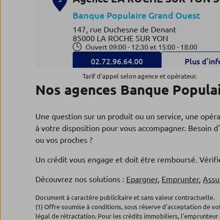
Banque Populaire Grand Ouest
147, rue Duchesne de Denant
85000 LA ROCHE SUR YON
Ouvert 09:00 - 12:30 et 15:00 - 18:00
02.72.96.64.00
Plus d’inf
Tarif d'appel selon agence et opérateur.
Nos agences Banque Populai
Agence LA ROCHE SUR YON P
4
Une question sur un produit ou un service, une opér
Banque Populaire Grand Ouest
à votre disposition pour vous accompagner. Besoin d'
1, place de la Vendeée
ou vos proches ?
85000 LA ROCHE SUR YON
Ouvert 09:00 - 12:30 et 15:30 - 18:00
Un crédit vous engage et doit être remboursé. Véri
02.53.88.40.70
Plus d’inf
Découvrez nos solutions :
Epargner
,
Emprunter
,
Assu
Document à caractère publicitaire et sans valeur contractuelle.
Agence LA ROCHE SUR YON
5
(1) Offre soumise à conditions, sous réserve d'acceptation de v
PROFESSIONNELS
légal de rétractation. Pour les crédits immobiliers, l'emprunteur 