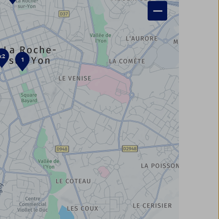
−
x2
1