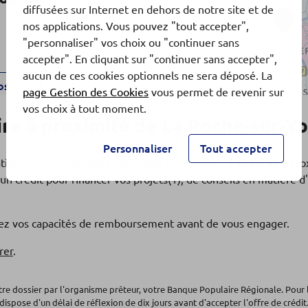
diffusées sur Internet en dehors de notre site et de
3
nos applications. Vous pouvez "tout accepter",
"personnaliser" vos choix ou "continuer sans
accepter". En cliquant sur "continuer sans accepter",
aucun de ces cookies optionnels ne sera déposé. La
os
page Gestion des Cookies
vous permet de revenir sur
vos choix à tout moment.
re à proximité de La Roche-sur-Y
ROF.
Personnaliser
Tout accepter
ation en cours ? Rendez-vous dans l'une de nos
5 agences
à pro
un crédit pour financer vos projets(1), de conseils en matière
fiez vos capacités de remboursement avant de vous engager.
os
rer
.
otre dossier par l'organisme prêteur, votre Banque Populaire Régionale. Pour 
dispose d'un délai de réflexion de dix jours avant d'accepter l'offre de crédit.