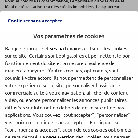
Pour les crédits à la consommation, l'emprunteur dispose du délai
légal de rétractation. Pour les crédits immobiliers, l'emprunteur
dispose d'un délai de réflexion de dix jours avant d'accepter l'offre de
crédit. La vente est subordonnée à l'obtention du prêt. Si celui-ci n'est
Continuer sans accepter
pas obtenu, le vendeur doit rembourser les sommes versées.
Vos paramètres de cookies
Les agences Banque Populaire dans les villes à proximité
Banque Populaire et
ses partenaires
utilisent des cookies
sur ce site. Certains sont obligatoires et permettent le bon
Angers
fonctionnement du site et la mesure d'audience de
Chemillé-en-Anjou
manière anonyme. D'autres cookies, optionnels, sont
Saumur
soumis à votre accord. Ils nous permettent de personnaliser
Beaupréau-en-Mauges
votre expérience sur le site, personnaliser l'assistance
commerciale suite à votre navigation, afficher du contenu
vidéo, ou encore personnaliser les annonces publicitaires
Trouver une agence Banque Populaire
diffusées sur Internet en dehors de notre site et de nos
Maine-et-Loire
applications. Vous pouvez "tout accepter", "personnaliser"
Les Ponts-de-Cé
vos choix ou "continuer sans accepter". En cliquant sur
"continuer sans accepter", aucun de ces cookies optionnels
Powered by
evermaps ©
ne sera déposé. La
page Gestion des Cookies
vous permet