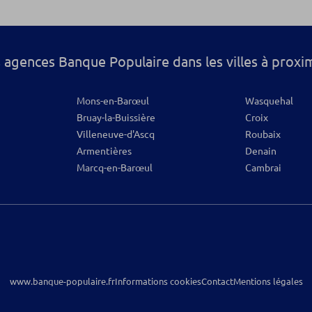
os
 agences Banque Populaire dans les villes à proxi
Mons-en-Barœul
Wasquehal
Bruay-la-Buissière
Croix
Villeneuve-d'Ascq
Roubaix
Armentières
Denain
Marcq-en-Barœul
Cambrai
www.banque-populaire.fr
Informations cookies
Contact
Mentions légales