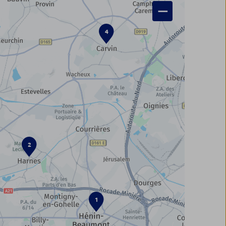
−
4
2
1