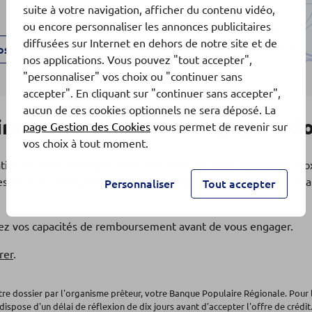
suite à votre navigation, afficher du contenu vidéo,
ou encore personnaliser les annonces publicitaires
diffusées sur Internet en dehors de notre site et de
os
nos applications. Vous pouvez "tout accepter",
"personnaliser" vos choix ou "continuer sans
accepter". En cliquant sur "continuer sans accepter",
aucun de ces cookies optionnels ne sera déposé. La
re à proximité de Montigny-en-Go
page Gestion des Cookies
vous permet de revenir sur
vos choix à tout moment.
ation en cours ? Rendez-vous dans l'une de nos
5 agences
à pro
soin d'un crédit pour financer vos projets(1), de conseils en 
Personnaliser
Tout accepter
os
fiez vos capacités de remboursement avant de vous engager.
S 2
rer
.
otre dossier par l'organisme prêteur, votre Banque Populaire Régionale. Pour 
dispose d'un délai de réflexion de dix jours avant d'accepter l'offre de crédit.