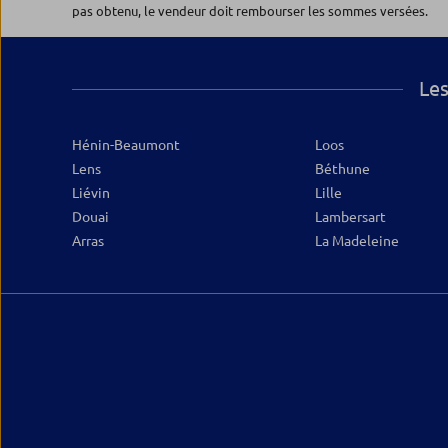
pas obtenu, le vendeur doit rembourser les sommes versées.
Ouvert 09:00 - 12:15 et 14:30 - 18:00
03.66.82.60.00
Plus d’inf
Les
Hénin-Beaumont
Loos
Lens
Béthune
Liévin
Lille
Douai
Lambersart
Arras
La Madeleine