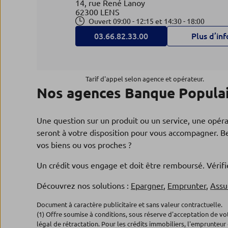
14, rue René Lanoy
62300 LENS
Ouvert 09:00 - 12:15 et 14:30 - 18:00
03.66.82.33.00
Plus d’inf
Agence CARVIN
4
Tarif d'appel selon agence et opérateur.
Nos agences Banque Populai
Banque Populaire du Nord
7.67 km
2, pl Jean Jaurès
62220 CARVIN
Une question sur un produit ou un service, une opér
Ouvert 09:00 - 12:15 et 14:30 - 18:00
seront à votre disposition pour vous accompagner. Be
03.66.82.80.00
Plus d’inf
vos biens ou vos proches ?
Un crédit vous engage et doit être remboursé. Véri
Agence VENDIN LE VIEIL LEN
Découvrez nos solutions :
Epargner
,
Emprunter
,
Assu
5
Banque Populaire du Nord
Document à caractère publicitaire et sans valeur contractuelle.
8.8 km
(1) Offre soumise à conditions, sous réserve d'acceptation de v
2, rte de la Bassée
légal de rétractation. Pour les crédits immobiliers, l'emprunteur 
62880 VENDIN LE VIEIL