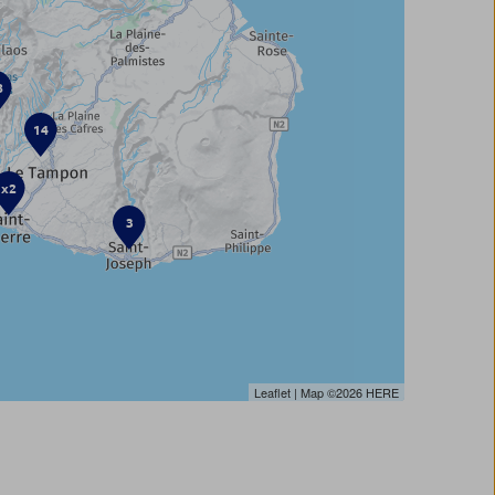
8
14
x2
3
Leaflet
| Map ©2026
HERE