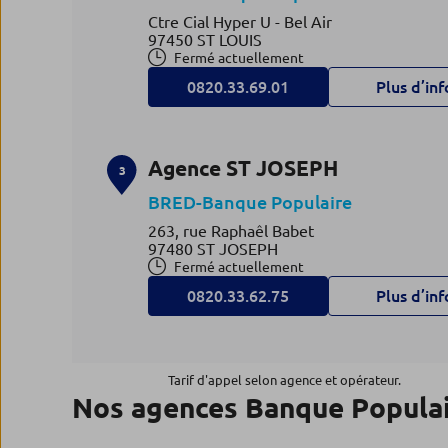
Ctre Cial Hyper U - Bel Air
97450 ST LOUIS
Fermé actuellement
0820.33.69.01
Plus d’inf
Agence ST JOSEPH
3
BRED-Banque Populaire
263, rue Raphaêl Babet
97480 ST JOSEPH
Fermé actuellement
0820.33.62.75
Plus d’inf
Agence ST BENOIT DE LA RE
4
Tarif d'appel selon agence et opérateur.
Nos agences Banque Populai
BRED-Banque Populaire
8, rue de l'Eglise