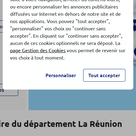
ou encore personnaliser les annonces publicitaires
diffusées sur Internet en dehors de notre site et de
x2
nos applications. Vous pouvez "tout accepter",
1
os
"personnaliser" vos choix ou "continuer sans
accepter". En cliquant sur "continuer sans accepter",
x2
aucun de ces cookies optionnels ne sera déposé. La
page Gestion des Cookies
vous permet de revenir sur
vos choix à tout moment.
Personnaliser
Tout accepter
os
UNION
re du département La Réunion