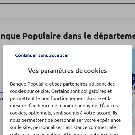
anque Populaire dans le départem
Continuer sans accepter
Vos paramètres de cookies
x2
Banque Populaire et
ses partenaires
utilisent des
cookies sur ce site. Certains sont obligatoires et
x2
os
permettent le bon fonctionnement du site et la
mesure d'audience de manière anonyme. D'autres
x3
cookies, optionnels, sont soumis à votre accord. Ils
6
nous permettent de personnaliser votre expérience
sur le site, personnaliser l'assistance commerciale
suite à votre navigation, afficher du contenu vidéo,