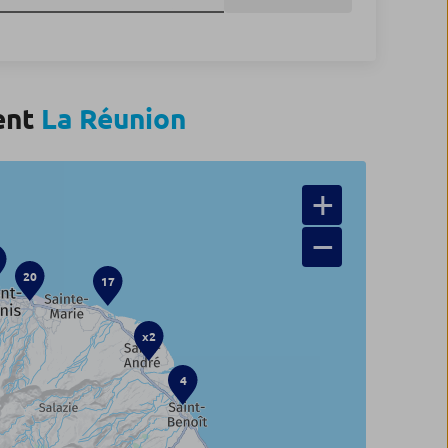
ent
La Réunion
+
−
20
17
x2
4