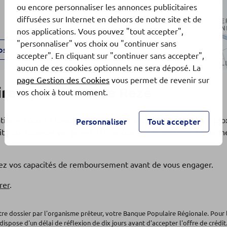
ou encore personnaliser les annonces publicitaires
diffusées sur Internet en dehors de notre site et de
nos applications. Vous pouvez "tout accepter",
"personnaliser" vos choix ou "continuer sans
os
accepter". En cliquant sur "continuer sans accepter",
aucun de ces cookies optionnels ne sera déposé. La
page Gestion des Cookies
vous permet de revenir sur
re à proximité de Rezé
vos choix à tout moment.
ation en cours ? Rendez-vous dans l'une de nos
5 agences
à pro
Personnaliser
Tout accepter
t pour financer vos projets(1), de conseils en matière d'éparg
os
fiez vos capacités de remboursement avant de vous engager.
rer
.
otre dossier par l'organisme prêteur, votre Banque Populaire Régionale. Pour 
dispose d'un délai de réflexion de dix jours avant d'accepter l'offre de crédit.