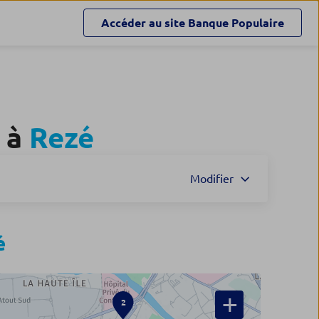
Accéder au site
Banque Populaire
 à
Rezé
5
Modifier
é
+
2