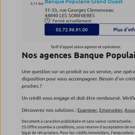
Banque Populaire Grand Ouest
3.11 km
31-33, rue Georges Clemenceau
44840 LES SORINIERES
Fermé actuellement
02.72.96.91.00
Plus d’inf
Tarif d'appel selon agence et opérateur.
Nos agences Banque Populai
Agence NANTES JEAN MACE
4
Banque Populaire Grand Ouest
3.84 km
Une question sur un produit ou un service, une opér
43, bd de la Liberté
44100 NANTES
disposition pour vous accompagner. Besoin d'un crédi
Fermé actuellement
proches ?
02.72.96.06.00
Plus d’inf
Un crédit vous engage et doit être remboursé. Véri
Découvrez nos solutions :
Epargner
,
Emprunter
,
Assu
Agence NANTES BEAULIEU
5
Document à caractère publicitaire et sans valeur contractuelle.
Banque Populaire Grand Ouest
(1) Offre soumise à conditions, sous réserve d'acceptation de v
3.94 km
légal de rétractation. Pour les crédits immobiliers, l'emprunteur 