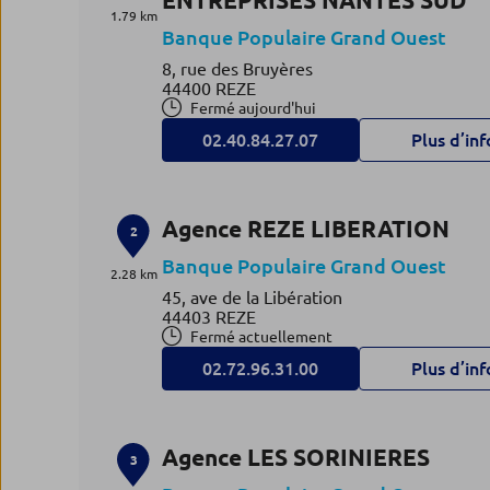
ENTREPRISES NANTES SUD
1.79 km
Banque Populaire Grand Ouest
8, rue des Bruyères
44400 REZE
Fermé aujourd'hui
02.40.84.27.07
Plus d’inf
Agence REZE LIBERATION
2
Banque Populaire Grand Ouest
2.28 km
45, ave de la Libération
44403 REZE
Fermé actuellement
02.72.96.31.00
Plus d’inf
Agence LES SORINIERES
3