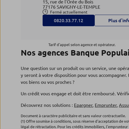
15, rue de l'Orée du Bois
77176 SAVIGNY-LE-TEMPLE
Fermé actuellement
0820.33.77.12
Plus d’inf
Agence MENNECY
4
Tarif d'appel selon agence et opérateur.
Nos agences Banque Populai
Banque Populaire Rives de Paris
7.27 km
47, bd Charles de Gaulle
91540 MENNECY
Une question sur un produit ou un service, une opér
Fermé actuellement
y seront à votre disposition pour vous accompagner. 
01.71.63.99.58
Plus d’inf
vos biens ou vos proches ?
Un crédit vous engage et doit être remboursé. Véri
Agence CORBEIL ESSONNES
Découvrez nos solutions :
Epargner
,
Emprunter
,
Assu
5
Banque Populaire Rives de Paris
Document à caractère publicitaire et sans valeur contractuelle.
8.28 km
(1) Offre soumise à conditions, sous réserve d'acceptation de v
6, pl Léon Cassé
légal de rétractation. Pour les crédits immobiliers, l'emprunteur 
91100 CORBEIL ESSONNES