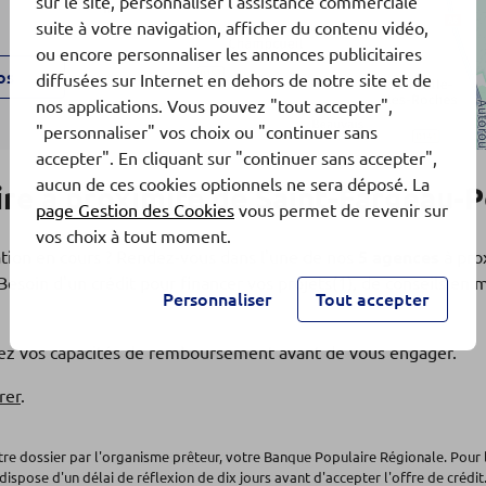
sur le site, personnaliser l'assistance commerciale
suite à votre navigation, afficher du contenu vidéo,
ou encore personnaliser les annonces publicitaires
os
diffusées sur Internet en dehors de notre site et de
nos applications. Vous pouvez "tout accepter",
"personnaliser" vos choix ou "continuer sans
accepter". En cliquant sur "continuer sans accepter",
aucun de ces cookies optionnels ne sera déposé. La
re à proximité de Saint-Fargeau-P
page Gestion des Cookies
vous permet de revenir sur
vos choix à tout moment.
ation en cours ? Rendez-vous dans l'une de nos
5 agences
à pro
Besoin d'un crédit pour financer vos projets(1), de conseils en
Personnaliser
Tout accepter
os
fiez vos capacités de remboursement avant de vous engager.
rer
.
otre dossier par l'organisme prêteur, votre Banque Populaire Régionale. Pour 
dispose d'un délai de réflexion de dix jours avant d'accepter l'offre de crédit.