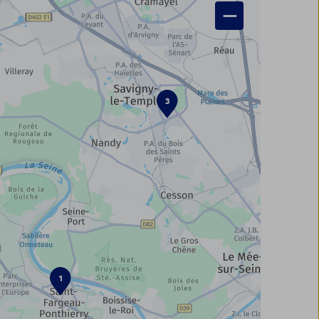
−
3
1