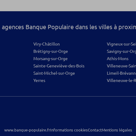
os
 agences Banque Populaire dans les villes à proxi
Viry-Châtillon
Vigneux-sur-Se
Brétigny-sur-Orge
Savigny-sur-Or
Morsang-sur-Orge
Athis-Mons
Sainte-Geneviève-des-Bois
Villeneuve-Sai
Saint-Michel-sur-Orge
Limeil-Brévann
Yerres
Villeneuve-le-
www.banque-populaire.fr
Informations cookies
Contact
Mentions légales