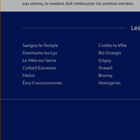
pas obtenu, le vendeur doit rembourser les sommes versées.
Fermé actuellement
01.71.63.99.54
Plus d’inf
Les
Savigny-le-Temple
Combs-la-Ville
Dammarie-les-Lys
Ris-Orangis
Le Mée-sur-Seine
Grigny
Corbeil-Essonnes
Draveil
Melun
Brunoy
Évry-Courcouronnes
Montgeron