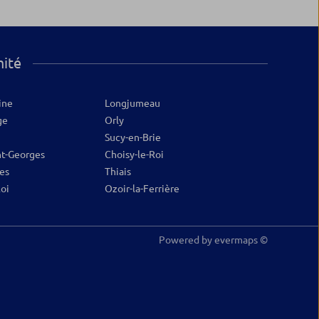
mité
ine
Longjumeau
ge
Orly
Sucy-en-Brie
nt-Georges
Choisy-le-Roi
es
Thiais
Roi
Ozoir-la-Ferrière
Powered by
evermaps ©