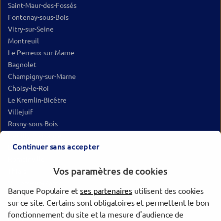
Saint-Maur-des-Fossés
Fontenay-sous-Bois
Vitry-sur-Seine
Montreuil
Le Perreux-sur-Marne
Bagnolet
Champigny-sur-Marne
Choisy-le-Roi
Le Kremlin-Bicêtre
Villejuif
Rosny-sous-Bois
Neuilly-Plaisance
Continuer sans accepter
Les Lilas
Romainville
Vos paramètres de cookies
Thiais
Villiers-sur-Marne
Banque Populaire et
ses partenaires
utilisent des cookies
Arcueil
sur ce site. Certains sont obligatoires et permettent le bon
Noisy-le-Sec
fonctionnement du site et la mesure d'audience de
Paris