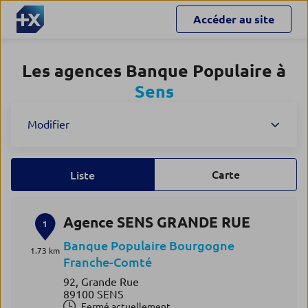
Accéder au site
Les agences Banque Populaire à
Sens
Modifier
Carte
Liste
Agence SENS GRANDE RUE
1
Banque Populaire Bourgogne
1.73 km
Franche-Comté
92, Grande Rue
89100 SENS
Fermé actuellement