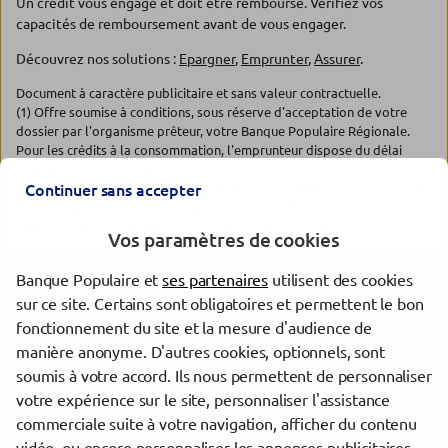
Un crédit vous engage et doit être remboursé. Vérifiez vos
capacités de remboursement avant de vous engager.
Découvrez nos solutions :
Epargner
,
Emprunter
,
Assurer
.
Document à caractère publicitaire et sans valeur contractuelle.
(1) Offre soumise à conditions, sous réserve d'acceptation de votre
dossier par l'organisme prêteur, votre Banque Populaire Régionale.
Pour les crédits à la consommation, l'emprunteur dispose du délai
légal de rétractation. Pour les crédits immobiliers, l'emprunteur
dispose d'un délai de réflexion de dix jours avant d'accepter l'offre de
Continuer sans accepter
crédit. La vente est subordonnée à l'obtention du prêt. Si celui-ci n'est
pas obtenu, le vendeur doit rembourser les sommes versées.
Vos paramètres de cookies
Banque Populaire et
ses partenaires
utilisent des cookies
Les agences Banque Populaire dans les villes à proximité
sur ce site. Certains sont obligatoires et permettent le bon
fonctionnement du site et la mesure d'audience de
Sens
manière anonyme. D'autres cookies, optionnels, sont
Montereau-Fault-Yonne
soumis à votre accord. Ils nous permettent de personnaliser
Auxerre
votre expérience sur le site, personnaliser l'assistance
commerciale suite à votre navigation, afficher du contenu