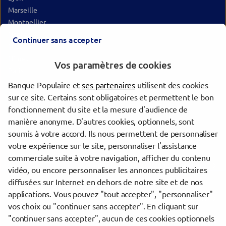
Marseille
Montpellier
Nantes
Continuer sans accepter
Nice
Nîmes
Vos paramètres de cookies
Paris
Reims
Banque Populaire et
ses partenaires
utilisent des cookies
Rennes
sur ce site. Certains sont obligatoires et permettent le bon
Saint-Étienne
fonctionnement du site et la mesure d'audience de
Strasbourg
manière anonyme. D'autres cookies, optionnels, sont
Toulon
soumis à votre accord. Ils nous permettent de personnaliser
Toulouse
votre expérience sur le site, personnaliser l'assistance
Tours
commerciale suite à votre navigation, afficher du contenu
Toutes les agences Banque Populaire
vidéo, ou encore personnaliser les annonces publicitaires
diffusées sur Internet en dehors de notre site et de nos
Les délégations CASDEN
applications. Vous pouvez "tout accepter", "personnaliser"
Voir les délégations CASDEN
vos choix ou "continuer sans accepter". En cliquant sur
"continuer sans accepter", aucun de ces cookies optionnels
Powered by
evermaps ©