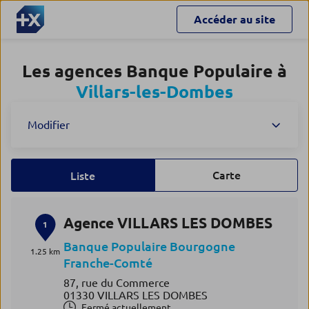
Accéder au site
Les agences Banque Populaire à
Villars-les-Dombes
Modifier
Carte
Liste
Agence VILLARS LES DOMBES
1
Banque Populaire Bourgogne
1.25 km
Franche-Comté
87, rue du Commerce
01330 VILLARS LES DOMBES
Fermé actuellement