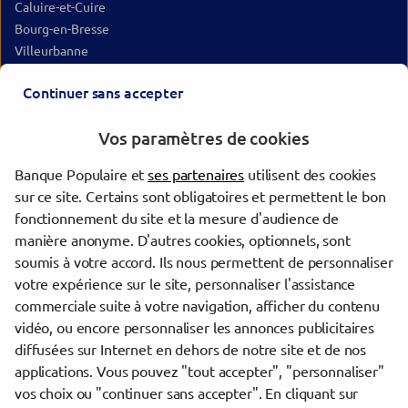
Caluire-et-Cuire
Bourg-en-Bresse
Villeurbanne
Bron
Continuer sans accepter
Lyon
Saint-Priest
Vos paramètres de cookies
Tassin-la-Demi-Lune
Sainte-Foy-lès-Lyon
Banque Populaire et
ses partenaires
utilisent des cookies
Vénissieux
sur ce site. Certains sont obligatoires et permettent le bon
Oullins-Pierre-Bénite
fonctionnement du site et la mesure d'audience de
Saint-Genis-Laval
manière anonyme. D'autres cookies, optionnels, sont
Mâcon
soumis à votre accord. Ils nous permettent de personnaliser
Bourgoin-Jallieu
votre expérience sur le site, personnaliser l'assistance
commerciale suite à votre navigation, afficher du contenu
vidéo, ou encore personnaliser les annonces publicitaires
Trouver une agence Banque Populaire
diffusées sur Internet en dehors de notre site et de nos
Ain
applications. Vous pouvez "tout accepter", "personnaliser"
Villars-les-Dombes
vos choix ou "continuer sans accepter". En cliquant sur