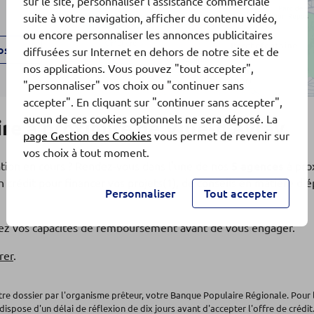
sur le site, personnaliser l'assistance commerciale
suite à votre navigation, afficher du contenu vidéo,
ou encore personnaliser les annonces publicitaires
os
diffusées sur Internet en dehors de notre site et de
nos applications. Vous pouvez "tout accepter",
"personnaliser" vos choix ou "continuer sans
accepter". En cliquant sur "continuer sans accepter",
aucun de ces cookies optionnels ne sera déposé. La
e à proximité de Ville-d'Avray
page Gestion des Cookies
vous permet de revenir sur
vos choix à tout moment.
ation en cours ? Rendez-vous dans l'une de nos
5 agences
à pro
 crédit pour financer vos projets(1), de conseils en matière d
Personnaliser
Tout accepter
os
fiez vos capacités de remboursement avant de vous engager.
rer
.
otre dossier par l'organisme prêteur, votre Banque Populaire Régionale. Pour 
dispose d'un délai de réflexion de dix jours avant d'accepter l'offre de crédit.