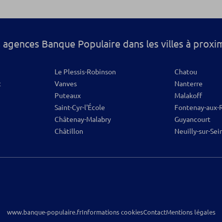
os
 agences Banque Populaire dans les villes à proxi
Le Plessis-Robinson
Chatou
t
Vanves
Nanterre
Puteaux
Malakoff
Saint-Cyr-l'École
Fontenay-aux-
Châtenay-Malabry
Guyancourt
Châtillon
Neuilly-sur-Sei
www.banque-populaire.fr
Informations cookies
Contact
Mentions légales