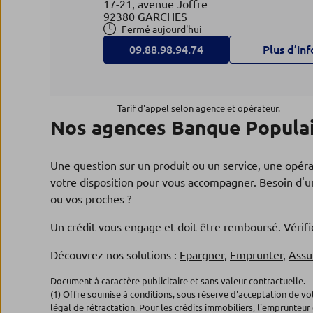
17-21, avenue Joffre
92380 GARCHES
Fermé aujourd'hui
09.88.98.94.74
Plus d’inf
Agence VAUCRESSON
4
Tarif d'appel selon agence et opérateur.
Nos agences Banque Populair
Banque Populaire Val de France
2.47 km
32, rue de la Folie
92420 VAUCRESSON
Une question sur un produit ou un service, une opér
Fermé aujourd'hui
votre disposition pour vous accompagner. Besoin d'un
09.88.98.91.06
Plus d’inf
ou vos proches ?
Un crédit vous engage et doit être remboursé. Véri
Agence VERSAILLES GRAND
Découvrez nos solutions :
Epargner
,
Emprunter
,
Assu
5
SIECLE
Document à caractère publicitaire et sans valeur contractuelle.
2.47 km
Banque Populaire Val de France
(1) Offre soumise à conditions, sous réserve d'acceptation de v
légal de rétractation. Pour les crédits immobiliers, l'emprunteur 