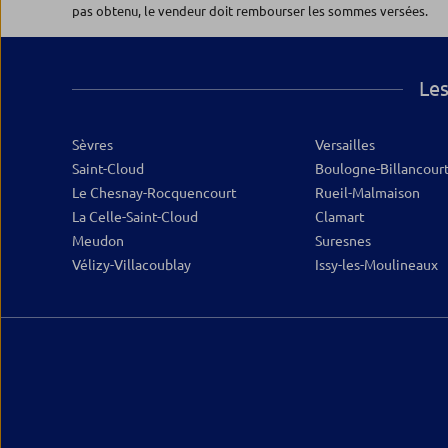
3, rue de l'Ecole des postes
pas obtenu, le vendeur doit rembourser les sommes versées.
78000 VERSAILLES
Fermé aujourd'hui
09.88.98.95.00
Plus d’inf
Les
Sèvres
Versailles
Saint-Cloud
Boulogne-Billancour
Le Chesnay-Rocquencourt
Rueil-Malmaison
La Celle-Saint-Cloud
Clamart
Meudon
Suresnes
Vélizy-Villacoublay
Issy-les-Moulineaux