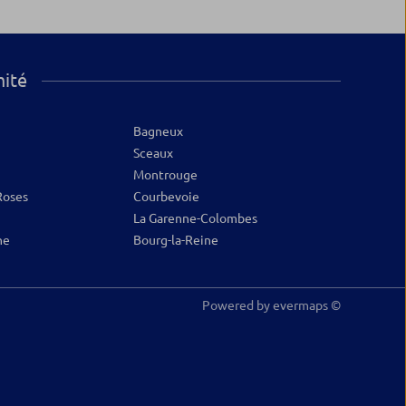
mité
Bagneux
Sceaux
Montrouge
Roses
Courbevoie
La Garenne-Colombes
ne
Bourg-la-Reine
Powered by
evermaps ©