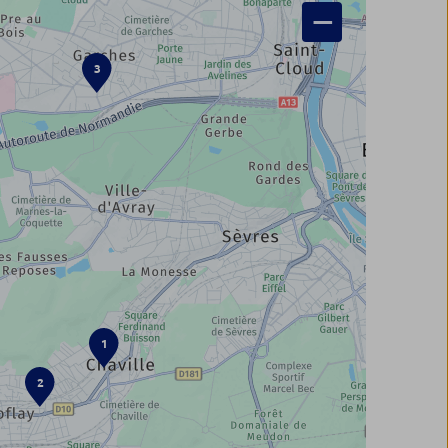
−
3
1
2