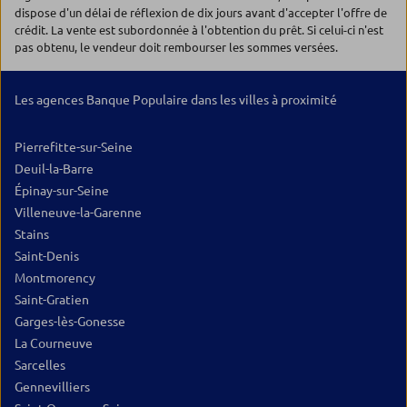
dispose d'un délai de réflexion de dix jours avant d'accepter l'offre de
crédit. La vente est subordonnée à l'obtention du prêt. Si celui-ci n'est
pas obtenu, le vendeur doit rembourser les sommes versées.
Les agences Banque Populaire dans les villes à proximité
Pierrefitte-sur-Seine
Deuil-la-Barre
Épinay-sur-Seine
Villeneuve-la-Garenne
Stains
Saint-Denis
Montmorency
Saint-Gratien
Garges-lès-Gonesse
La Courneuve
Sarcelles
Gennevilliers