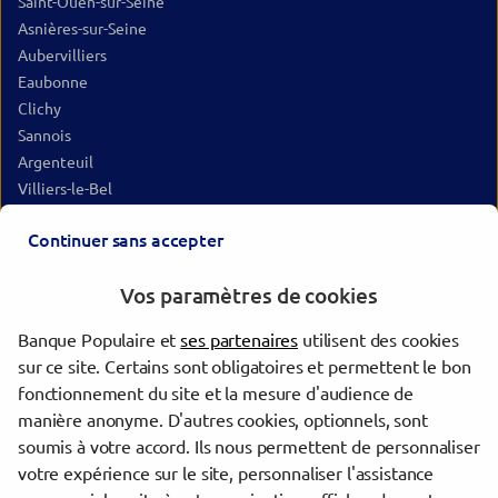
Saint-Ouen-sur-Seine
Asnières-sur-Seine
Aubervilliers
Eaubonne
Clichy
Sannois
Argenteuil
Villiers-le-Bel
Ermont
Continuer sans accepter
Bois-Colombes
Pantin
Vos paramètres de cookies
Levallois-Perret
Colombes
Banque Populaire et
ses partenaires
utilisent des cookies
Drancy
sur ce site. Certains sont obligatoires et permettent le bon
Le Blanc-Mesnil
fonctionnement du site et la mesure d'audience de
Gonesse
manière anonyme. D'autres cookies, optionnels, sont
Bobigny
soumis à votre accord. Ils nous permettent de personnaliser
Courbevoie
votre expérience sur le site, personnaliser l'assistance