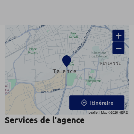
+
−
Itinéraire
Leaflet
| Map ©2026
HERE
Services de l'agence