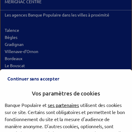
MERIGNAC CENTRE
Les agences Banque Populaire dans les villes à proximité
Talence
Bègles
Gradignan
Villenave-d'Ornon
Bordeaux
Le Bouscat
Cenon
Continuer sans accepter
Mérignac
Pessac
Vos paramètres de cookies
Eysines
Bruges
Banque Populaire et
ses partenaires
utilisent des cookies
Lormont
sur ce site. Certains sont obligatoires et permettent le bon
Saint-Médard-en-Jalles
fonctionnement du site et la mesure d'audience de
Libourne
manière anonyme. D'autres cookies, optionnels, sont
Gujan-Mestras